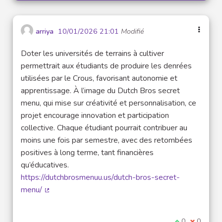
arriya
10/01/2026 21:01
Modifié
Doter les universités de terrains à cultiver
permettrait aux étudiants de produire les denrées
utilisées par le Crous, favorisant autonomie et
apprentissage. À l’image du Dutch Bros secret
menu, qui mise sur créativité et personnalisation, ce
projet encourage innovation et participation
collective. Chaque étudiant pourrait contribuer au
moins une fois par semestre, avec des retombées
positives à long terme, tant financières
qu’éducatives.
https://dutchbrosmenuu.us/dutch-bros-secret-
menu/
(Lien externe)
Je suis d'acco
0
Je ne sui
0