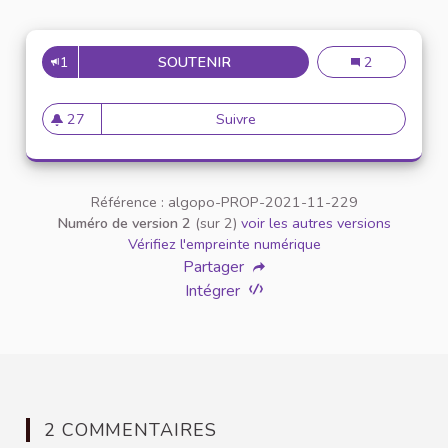
1
SOUTENIR
DOTER LES UNIVERSITÉS DE T
Doter les Unive
2
27
Suivre
Doter les Universités de terrai
27 abonnés
Référence : algopo-PROP-2021-11-229
Numéro de version 2
(sur 2)
voir les autres versions
Vérifiez l'empreinte numérique
Partager
Intégrer
2 COMMENTAIRES