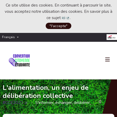
Ce site utilise des cookies. En continuant à parcourir le site,
vous acceptez notre utilisation des cookies. En savoir plus à
ce sujet
ici
.
(Lien externe)
"J'accepte"
Français
Choisir la langue
Choose language
L'alimentation, un enjeu de
délibération collective
#CCE2021
S'informer, échanger, délibérer
(Lien externe)