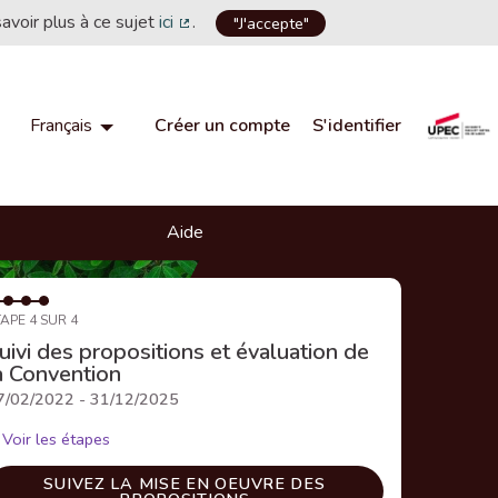
savoir plus à ce sujet
ici
.
"J'accepte"
(Lien externe)
Créer un compte
S'identifier
Français
Choisir la langue
Choose language
Aide
APE 4 SUR 4
uivi des propositions et évaluation de
a Convention
7/02/2022 - 31/12/2025
Voir les étapes
SUIVEZ LA MISE EN OEUVRE DES