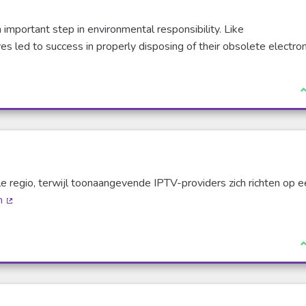
 important step in environmental responsibility. Like
 led to success in properly disposing of their obsolete electron
J
e regio, terwijl toonaangevende IPTV-providers zich richten op e
m
(Lien externe)
J