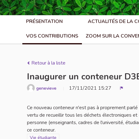
PRÉSENTATION
ACTUALITÉS DE LA 
VOS CONTRIBUTIONS
ZOOM SUR LA CONVE
Retour à la liste
Inaugurer un conteneur D3E
17/11/2021 15:27
genevieve
Signaler
Ce nouveau conteneur n'est pas à proprement parlé la
vertu de recueillir tous les déchets électroniques et
personne (enseignants, cadres de l'université, étudi
ce conteneur.
Filtrer les résultats de la catégorie : Vie étudiante
Vie étudiante