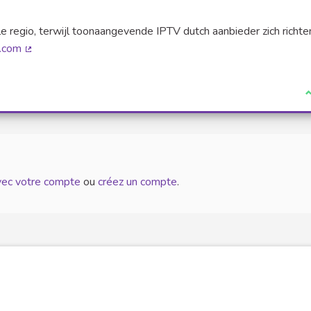
e regio, terwijl toonaangevende IPTV dutch aanbieder zich richte
l.com
(Lien externe)
J
avec votre compte
ou
créez un compte
.