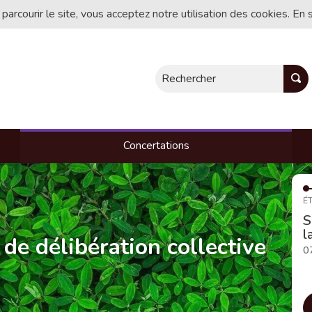
 parcourir le site, vous acceptez notre utilisation des cookies. En 
Rechercher
Concertations
ÉT
S
l
 de délibération collective
0