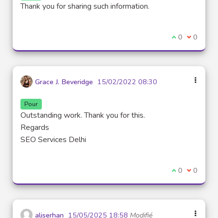
Thank you for sharing such information.
Je suis d'acco
0
Je ne sui
0
Grace J. Beveridge
15/02/2022 08:30
Pour
Outstanding work. Thank you for this.
Regards
SEO Services Delhi
Je suis d'acco
0
Je ne sui
0
aliserhan
15/05/2025 18:58
Modifié