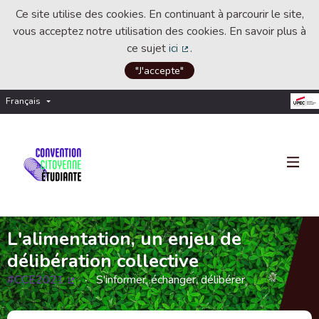
Ce site utilise des cookies. En continuant à parcourir le site,
vous acceptez notre utilisation des cookies. En savoir plus à
ce sujet
ici
.
(Lien externe)
"J'accepte"
Français
Choisir la langue
Choose language
L'alimentation, un enjeu de
délibération collective
#CCE2021
S'informer, échanger, délibérer
(Lien externe)