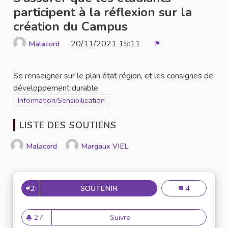
participent à la réflexion sur la
création du Campus
20/11/2021 15:11
Malacord
Signaler
Se renseigner sur le plan état région, et les consignes de
développement durable
Filtrer les résultats de la catégorie : Information/Sensibilisation
Information/Sensibilisation
LISTE DES SOUTIENS
Malacord
Margaux VIEL
2
SOUTENIR
S’ASSURER QUE LES ÉTUDIAN
S’assurer que l
4
27
Suivre
S’assurer que les étudiants pa
27 abonnés