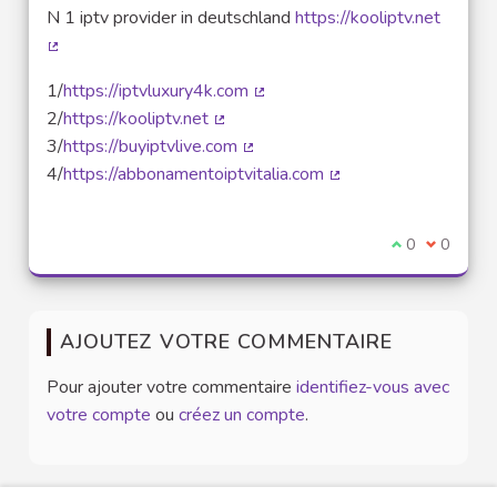
(Lien externe)
N 1 iptv provider in deutschland
https://kooliptv.net
(Lien externe)
1/
https://iptvluxury4k.com
(Lien externe)
2/
https://kooliptv.net
(Lien externe)
3/
https://buyiptvlive.com
(Lien externe)
4/
https://abbonamentoiptvitalia.com
(Lien externe)
Je suis d'acco
0
Je ne sui
0
AJOUTEZ VOTRE COMMENTAIRE
Pour ajouter votre commentaire
identifiez-vous avec
votre compte
ou
créez un compte
.