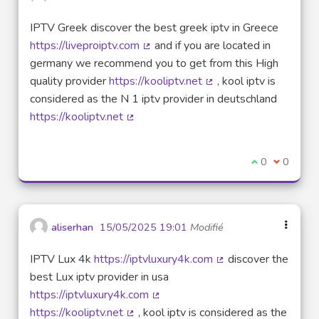
IPTV Greek discover the best greek iptv in Greece
https://liveproiptv.com
and if you are located in
(Lien externe)
germany we recommend you to get from this High
quality provider
https://kooliptv.net
, kool iptv is
(Lien externe)
considered as the N 1 iptv provider in deutschland
https://kooliptv.net
(Lien externe)
Je suis d'acco
0
Je ne sui
0
aliserhan
15/05/2025 19:01
Modifié
IPTV Lux 4k
https://iptvluxury4k.com
discover the
(Lien externe)
best Lux iptv provider in usa
https://iptvluxury4k.com
(Lien externe)
https://kooliptv.net
, kool iptv is considered as the