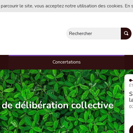
 parcourir le site, vous acceptez notre utilisation des cookies. En 
Rechercher
Concertations
ÉT
S
l
 de délibération collective
0