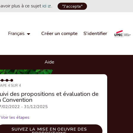
savoir plus à ce sujet
ici
.
"J'accepte"
(Lien externe)
Créer un compte
S'identifier
Français
Choisir la langue
Choose language
Aide
APE 4 SUR 4
uivi des propositions et évaluation de
a Convention
7/02/2022 - 31/12/2025
Voir les étapes
SUIVEZ LA MISE EN OEUVRE DES