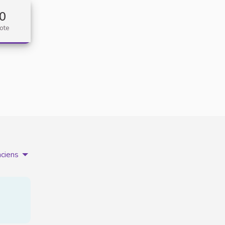
0
ote
nciens