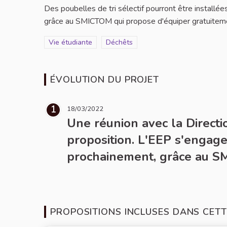
Des poubelles de tri sélectif pourront être installées 
grâce au SMICTOM qui propose d'équiper gratuiteme
Filtrer les résultats de la catégorie : Vie étudiante
Vie étudiante
Filtrer les résultats pour le secteur :
Déchêts
ÉVOLUTION DU PROJET
1
18/03/2022
Une réunion avec la Directi
proposition. L'EEP s'engage 
prochainement, grâce au SM
PROPOSITIONS INCLUSES DANS CETT