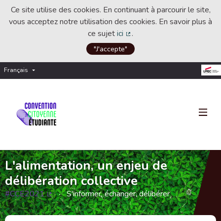
Ce site utilise des cookies. En continuant à parcourir le site,
vous acceptez notre utilisation des cookies. En savoir plus à
ce sujet
ici
.
(Lien externe)
"J'accepte"
Français
Choisir la langue
Choose language
L'alimentation, un enjeu de
délibération collective
#CCE2021
S'informer, échanger, délibérer
(Lien externe)