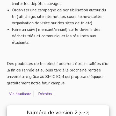
limiter les dépôts sauvages.
Organiser une campagne de sensibilisation autour du
tri ( affichage, site internet, les cours, le newsletter,
organisation de visite sur des sites de tri etc)
Faire un suivi ( mensuel/annuel) sur le devenir des
déchets triés et communiquer les résultats aux
étudiants.
Des poubelles de tri sélectif pourront être installées d’ici
la fin de l’année et au plus tard à la prochaine rentrée
universitaire grâce au SMICTOM qui propose d'équiper
gratuitement notre futur campus.
Filtrer les résultats de la catégorie : Vie étudiante
Vie étudiante
Filtrer les résultats pour le secteur : Déchêts
Déchêts
Numéro de version 2
(sur 2)