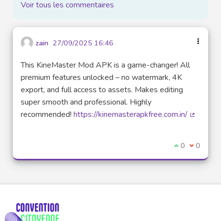
Voir tous les commentaires
zain
27/09/2025 16:46
This KineMaster Mod APK is a game-changer! All
premium features unlocked – no watermark, 4K
export, and full access to assets. Makes editing
super smooth and professional. Highly
recommended!
https://kinemasterapkfree.com.in/
(Lien ext
Je suis d'acco
0
Je ne sui
0