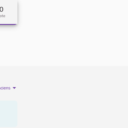
0
ote
nciens