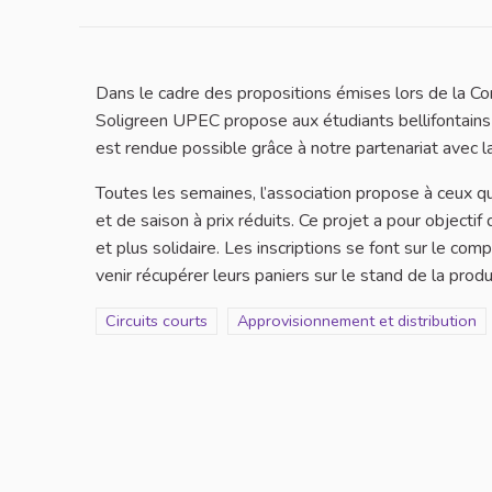
Dans le cadre des propositions émises lors de la Con
Soligreen UPEC propose aux étudiants bellifontains 
est rendue possible grâce à notre partenariat avec l
Toutes les semaines, l’association propose à ceux qui
et de saison à prix réduits. Ce projet a pour objecti
et plus solidaire. Les inscriptions se font sur le co
venir récupérer leurs paniers sur le stand de la pro
Filtrer les résultats de la catégorie : Circuits courts
Circuits courts
Filtrer les résultats pour le secteur
Approvisionnement et distribution