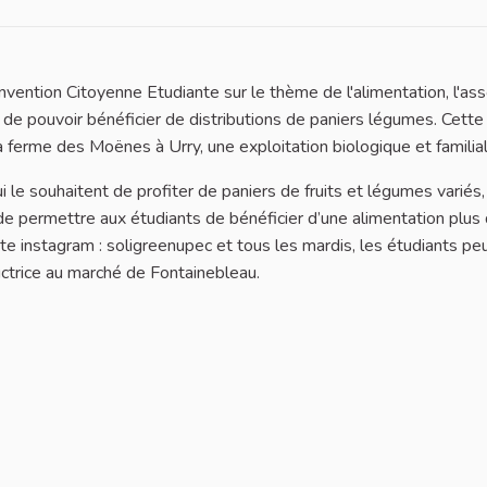
vention Citoyenne Etudiante sur le thème de l'alimentation, l'ass
de pouvoir bénéficier de distributions de paniers légumes. Cette
a ferme des Moënes à Urry, une exploitation biologique et familia
 le souhaitent de profiter de paniers de fruits et légumes variés,
f de permettre aux étudiants de bénéficier d’une alimentation plus
mpte instagram : soligreenupec et tous les mardis, les étudiants p
ductrice au marché de Fontainebleau.
 : Approvisionnement et distribution