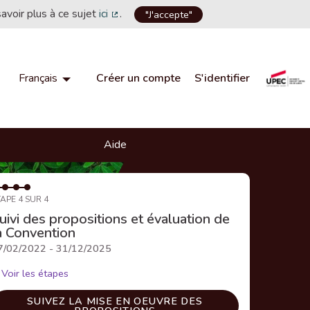
savoir plus à ce sujet
ici
.
"J'accepte"
(Lien externe)
Créer un compte
S'identifier
Français
Choisir la langue
Choose language
Aide
APE 4 SUR 4
uivi des propositions et évaluation de
a Convention
7/02/2022 - 31/12/2025
Voir les étapes
SUIVEZ LA MISE EN OEUVRE DES