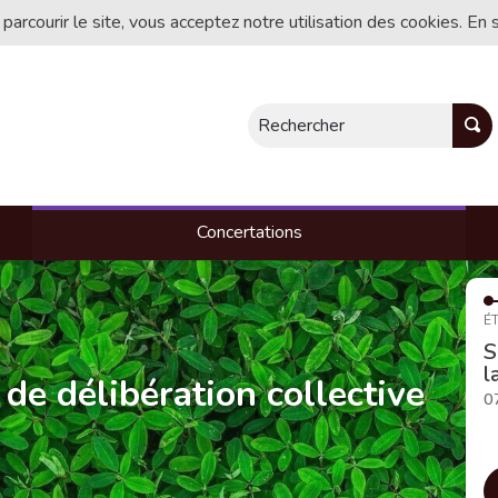
 parcourir le site, vous acceptez notre utilisation des cookies. En 
Rechercher
Concertations
ÉT
S
l
 de délibération collective
0