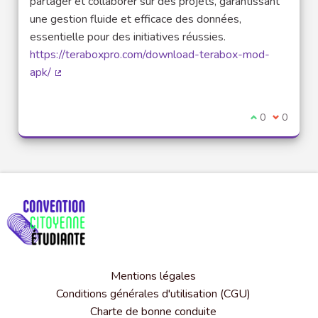
partager et collaborer sur des projets, garantissant
une gestion fluide et efficace des données,
essentielle pour des initiatives réussies.
https://teraboxpro.com/download-terabox-mod-
apk/
(Lien externe)
Je suis d'acco
0
Je ne sui
0
Mentions légales
Conditions générales d'utilisation (CGU)
Charte de bonne conduite