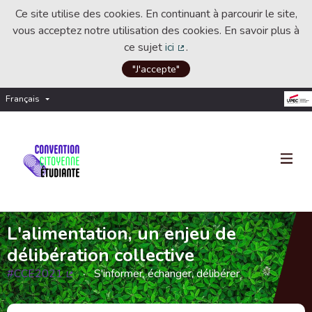
Ce site utilise des cookies. En continuant à parcourir le site,
vous acceptez notre utilisation des cookies. En savoir plus à
ce sujet
ici
.
(Lien externe)
"J'accepte"
Français
Choisir la langue
Choose language
L'alimentation, un enjeu de
délibération collective
#CCE2021
S'informer, échanger, délibérer
(Lien externe)