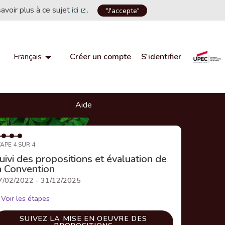
savoir plus à ce sujet
ici
.
"J'accepte"
(Lien externe)
Créer un compte
S'identifier
Français
Choisir la langue
Choose language
Aide
APE 4 SUR 4
uivi des propositions et évaluation de
a Convention
7/02/2022 - 31/12/2025
Voir les étapes
SUIVEZ LA MISE EN OEUVRE DES