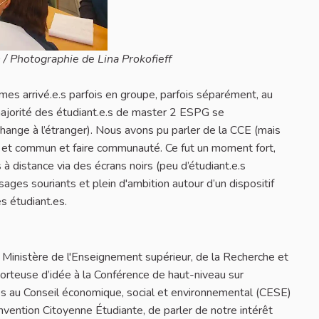
n / Photographie de Lina Prokofieff
es arrivé.e.s parfois en groupe, parfois séparément, au
 majorité des étudiant.e.s de master 2 ESPG se
change à l’étranger). Nous avons pu parler de la CCE (mais
if et commun et faire communauté. Ce fut un moment fort,
à distance via des écrans noirs (peu d’étudiant.e.s
ges souriants et plein d'ambition autour d’un dispositif
es étudiant.es.
 Ministère de l'Enseignement supérieur, de la Recherche et
porteuse d’idée à la Conférence de haut-niveau sur
s au Conseil économique, social et environnemental (CESE)
nvention Citoyenne Étudiante, de parler de notre intérêt