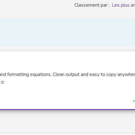
Classement par :
Les plus a
, and formatting equations. Clean output and easy to copy anywher
(Lien externe)
J