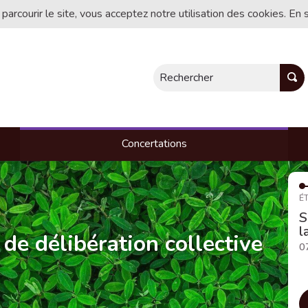
 parcourir le site, vous acceptez notre utilisation des cookies. En 
Rechercher
Concertations
ÉT
S
l
 de délibération collective
0