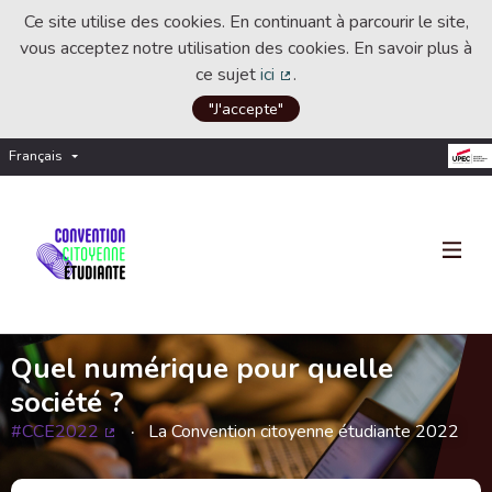
Ce site utilise des cookies. En continuant à parcourir le site,
vous acceptez notre utilisation des cookies. En savoir plus à
ce sujet
ici
.
(Lien externe)
"J'accepte"
Français
Choisir la langue
Choose language
Quel numérique pour quelle
société ?
#CCE2022
La Convention citoyenne étudiante 2022
(Lien externe)