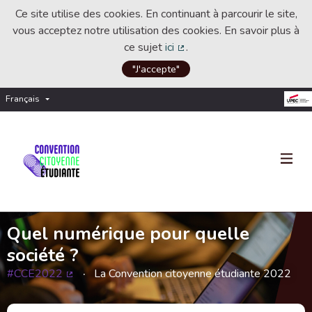
Ce site utilise des cookies. En continuant à parcourir le site,
vous acceptez notre utilisation des cookies. En savoir plus à
ce sujet
ici
.
(Lien externe)
"J'accepte"
Français
Choisir la langue
Choose language
Quel numérique pour quelle
société ?
#CCE2022
La Convention citoyenne étudiante 2022
(Lien externe)