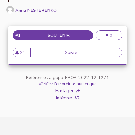
Anna NESTERENKO
1
SOUTENIR
VALORISER LES ASSOCIATION
Valoriser les 
0
21
Suivre
Valoriser les associations en
21 abonnés
Référence : algopo-PROP-2022-12-1271
Vérifiez l'empreinte numérique
Partager
Intégrer