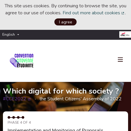
This site uses cookies. By continuing to browse the site, you
agree to our use of cookies.
Find out more about cookies
.
(Ext
I agree
English
Choisir la langue
Choose language
Which digital for which society ?
#CCE2022
the Student Citizens' Assembly of 2022
(External link)
PHASE 4 OF 4
Implementation and Monitoring of Proposals