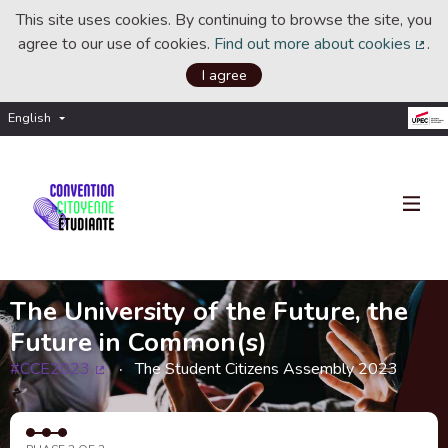
This site uses cookies. By continuing to browse the site, you
agree to our use of cookies.
Find out more about cookies
.
(Ext
I agree
English
Choisir la langue
Choose language
The University of the Future, the
Future in Common(s)
#CCE2023
The Student Citizens Assembly 2023
(External link)