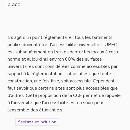
place
Il s’agit d’un point réglementaire : tous les bâtiments
publics doivent être d’accessibilité universelle. L’UPEC
est subsquémment en train d’adapter les locaux à cette
norme et aujourd’hui environ 60% des surfaces
universitaires sont considérées comme accessibles par
rapport à la réglementation. L’objectif est que toute
construction, une fois finie, soit accessible. Cependant, il
faut savoir que certains sites sont plus accessibles que
d’autres. Cette proposition de la CCE permet de rappeler
à l'université que l'accessibilité est un souci pour
l'ensemble des étudiant.e.s.
Filter results for scope: Sexisme et inclusion
Sexisme et inclusion
Filter results for category: