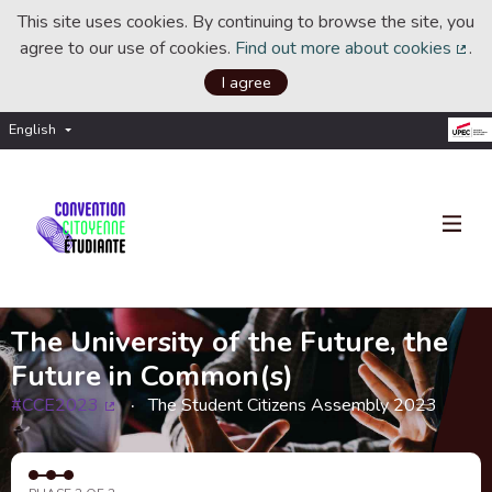
This site uses cookies. By continuing to browse the site, you
agree to our use of cookies.
Find out more about cookies
.
(Ext
I agree
English
Choisir la langue
Choose language
The University of the Future, the
Future in Common(s)
#CCE2023
The Student Citizens Assembly 2023
(External link)