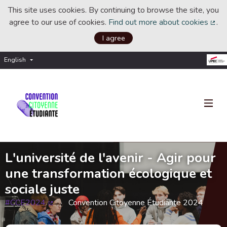
This site uses cookies. By continuing to browse the site, you
agree to our use of cookies.
Find out more about cookies
.
(Ext
I agree
English
Choisir la langue
Choose language
L'université de l'avenir - Agir pour
une transformation écologique et
sociale juste
#CCE2024
Convention Citoyenne Étudiante 2024
(External link)