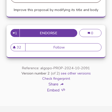
Improve this proposal by modifying its title and body
1
ENDORSE
MEILLEUR ACCÈS AU WIFI
Meilleur accès 
0
32
Follow
Meilleur accès au wifi
32 followers
Reference: algopo-PROP-2024-10-2091
Version number 2
(of 2)
see other versions
Check fingerprint
Share
Embed