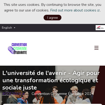
This site uses cookies. By continuing to browse the site, you
agree to our use of cookies.
Find out more about cookies
.
(Ext
I agree
English
Choisir la langue
Choose language
L'université de l'avenir - Agir pour
une transformation écologique et
sociale juste
#CCE2024
Convention Citoyenne Étudiante 2024
(External link)