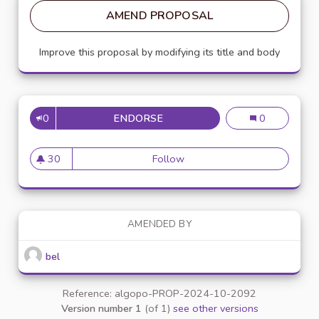
AMEND PROPOSAL
Improve this proposal by modifying its title and body
0
ENDORSE
DÉVELOPPEMENT CROUS AND GO
Développement c
0
30
Follow
Développement crous and go, l
30 followers
AMENDED BY
bel
Reference: algopo-PROP-2024-10-2092
Version number 1
(of 1)
see other versions