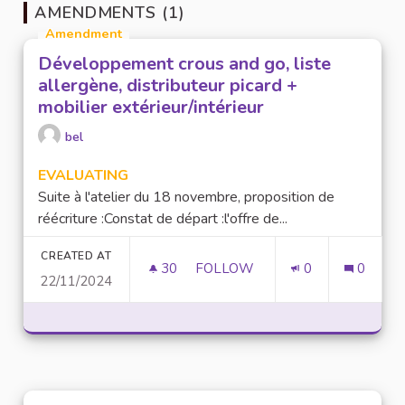
AMENDMENTS (1)
Amendment
Développement crous and go, liste
allergène, distributeur picard +
mobilier extérieur/intérieur
bel
EVALUATING
Suite à l'atelier du 18 novembre, proposition de
réécriture :Constat de départ :l'offre de...
CREATED AT
30
30 FOLLOWERS
FOLLOW
0
0
22/11/2024
DÉVELOPPEMENT CROUS AND GO