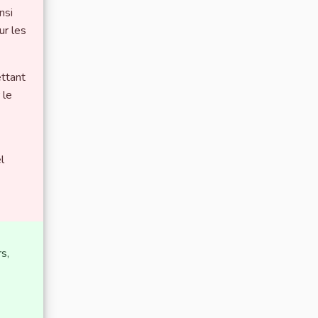
nsi
ur les
ettant
 le
l
s,