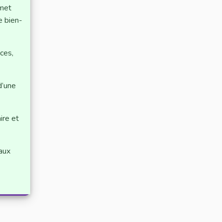
rmet
e bien-
ces,
d’une
ire et
 aux