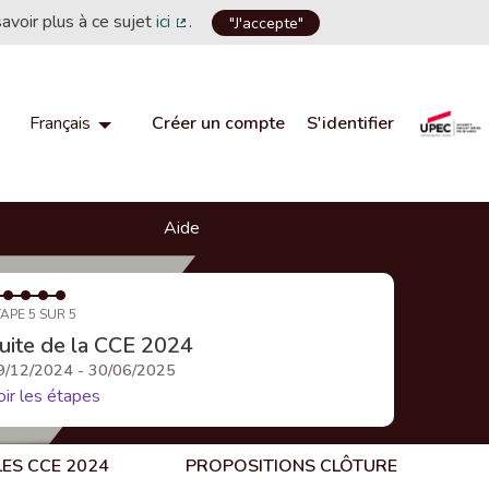
savoir plus à ce sujet
ici
.
"J'accepte"
(Lien externe)
Créer un compte
S'identifier
Français
Choisir la langue
Choose language
Aide
APE 5 SUR 5
uite de la CCE 2024
9/12/2024 - 30/06/2025
oir les étapes
LES CCE 2024
PROPOSITIONS CLÔTURE