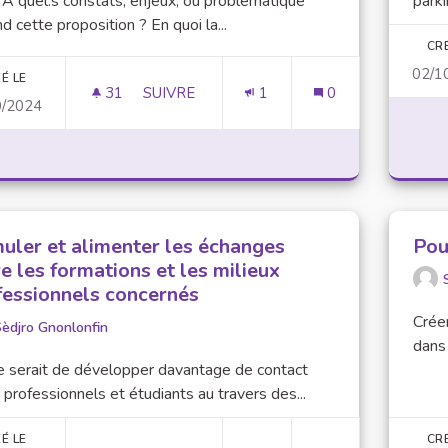
 quel.s constats, enjeux, ou problématique
parki
d cette proposition ? En quoi la...
CR
02/1
É LE
31
31 ABONNÉS
SUIVRE
1
0
0/2024
CRÉER UNE ALTERNATIVE VÉGÉTARIENNE
muler et alimenter les échanges
Pou
e les formations et les milieux
fessionnels concernés
Crée
èdjro Gnonlonfin
dans
e serait de développer davantage de contact
 professionnels et étudiants au travers des...
É LE
CR