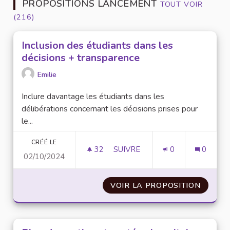
PROPOSITIONS LANCEMENT
TOUT VOIR
(216)
Inclusion des étudiants dans les
décisions + transparence
Emilie
Inclure davantage les étudiants dans les
délibérations concernant les décisions prises pour
le...
CRÉÉ LE
32
32 ABONNÉS
SUIVRE
0
0
02/10/2024
INCLUSION DES ÉTUDIANTS D
VOIR LA PROPOSITION
INCLUS