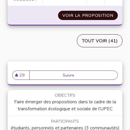
VOIR LA PROPOSITION
INTÉGR
TOUT VOIR (41)
29
Suivre
L'université de l'avenir - Agi
29 abonnés
OBJECTIFS
Faire émerger des propositions dans le cadre de la
transformation écologique et sociale de l'UPEC
PARTICIPANTS
étudiants, personnels et partenaires (3 communautés)