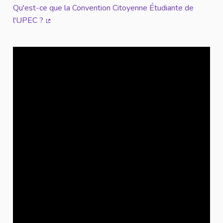
Qu'est-ce que la Convention Citoyenne Étudiante de
l'UPEC ?
(Lien externe)