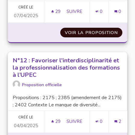
CRÉÉ LE
29
29 ABONNÉS
SUIVRE
0
0
07/04/2025
N°55 : CRÉER DES OUTILS DE 
VOIR LA PROPOSITION
N°55 :
N°12 : Favoriser l'interdisciplinarité et
la professionnalisation des formations
à l’UPEC
Proposition officielle
Propositions : 2175 ; 2385 (amendement de 2175)
; 2402 Contexte Le manque de diversité...
CRÉÉ LE
29
29 ABONNÉS
SUIVRE
0
2
04/04/2025
N°12 : FAVORISER L'INTERDIS