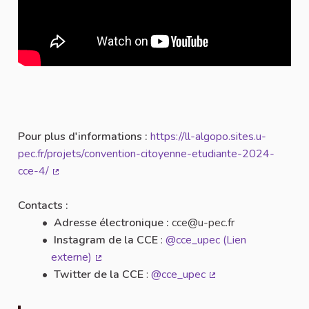
Pour plus d'informations :
https://ll-algopo.sites.u-
pec.fr/projets/convention-citoyenne-etudiante-2024-
cce-4/
(Lien externe)
Contacts :
Adresse électronique :
cce@u-pec.fr
Instagram de la CCE
:
@cce_upec (Lien
externe)
(Lien externe)
Twitter de la CCE
:
@cce_upec
(Lien externe)