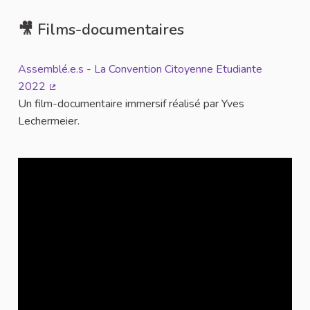
🎥 Films-documentaires
Assemblé.e.s - La Convention Citoyenne Etudiante
2022
(Lien externe)
Un film-documentaire immersif réalisé par Yves
Lechermeier.