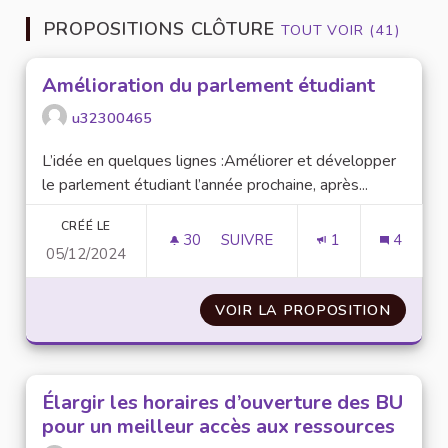
PROPOSITIONS CLÔTURE
TOUT VOIR (41)
Amélioration du parlement étudiant
u32300465
L’idée en quelques lignes :Améliorer et développer
le parlement étudiant l’année prochaine, après...
CRÉÉ LE
30
30 ABONNÉS
SUIVRE
1
4
05/12/2024
AMÉLIORATION DU PARLEMEN
VOIR LA PROPOSITION
AMÉLI
Élargir les horaires d’ouverture des BU
pour un meilleur accès aux ressources