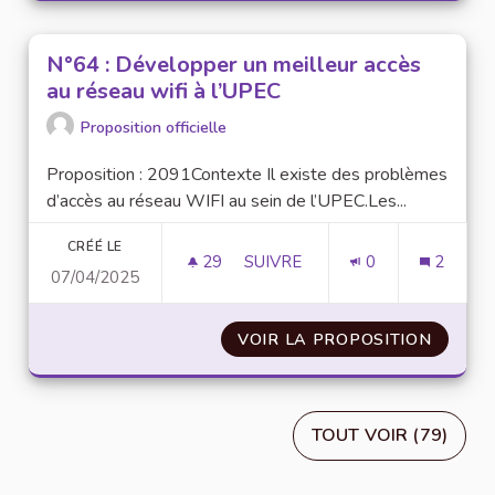
N°64 : Développer un meilleur accès
au réseau wifi à l’UPEC
Proposition officielle
Proposition : 2091Contexte Il existe des problèmes
d’accès au réseau WIFI au sein de l’UPEC.Les...
CRÉÉ LE
29
29 ABONNÉS
SUIVRE
0
2
07/04/2025
N°64 : DÉVELOPPER UN MEILLE
VOIR LA PROPOSITION
N°64 :
TOUT VOIR (79)