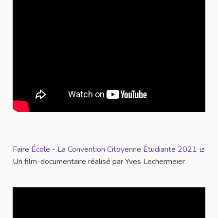
Faire École - La Convention Citoyenne Étudiante 2021
(Lien
Un film-documentaire réalisé par Yves Lechermeier