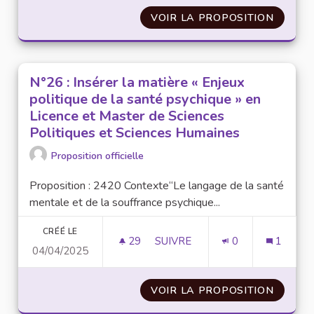
VOIR LA PROPOSITION
N°12 :
N°26 : Insérer la matière « Enjeux
politique de la santé psychique » en
Licence et Master de Sciences
Politiques et Sciences Humaines
Proposition officielle
Proposition : 2420 Contexte“Le langage de la santé
mentale et de la souffrance psychique...
CRÉÉ LE
29
29 ABONNÉS
SUIVRE
0
1
04/04/2025
N°26 : INSÉRER LA MATIÈRE «
VOIR LA PROPOSITION
N°26 :