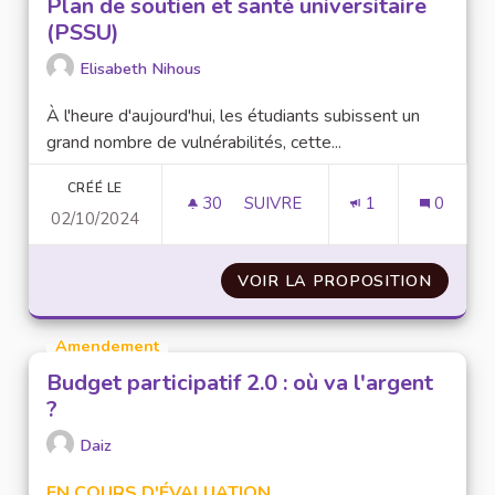
Plan de soutien et santé universitaire
(PSSU)
Elisabeth Nihous
À l'heure d'aujourd'hui, les étudiants subissent un
grand nombre de vulnérabilités, cette...
CRÉÉ LE
30
30 ABONNÉS
SUIVRE
1
0
02/10/2024
PLAN DE SOUTIEN ET SANTÉ UN
VOIR LA PROPOSITION
PLAN D
Amendement
Budget participatif 2.0 : où va l'argent
?
Daiz
EN COURS D'ÉVALUATION