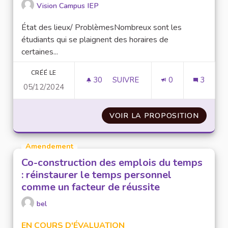
Vision Campus IEP
État des lieux/ ProblèmesNombreux sont les
étudiants qui se plaignent des horaires de
certaines...
CRÉÉ LE
30
30 ABONNÉS
SUIVRE
0
3
05/12/2024
ÉLARGIR LES HORAIRES D’OU
VOIR LA PROPOSITION
ÉLARGI
Amendement
Co-construction des emplois du temps
: réinstaurer le temps personnel
comme un facteur de réussite
bel
EN COURS D'ÉVALUATION