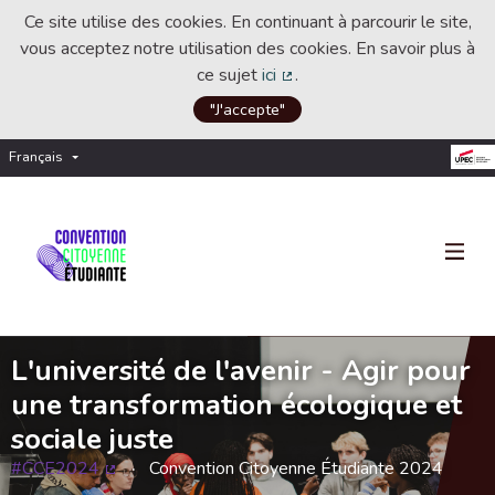
Ce site utilise des cookies. En continuant à parcourir le site,
vous acceptez notre utilisation des cookies. En savoir plus à
ce sujet
ici
.
(Lien externe)
"J'accepte"
Français
Choisir la langue
Choose language
L'université de l'avenir - Agir pour
une transformation écologique et
sociale juste
#CCE2024
Convention Citoyenne Étudiante 2024
(Lien externe)