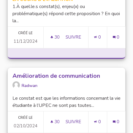
1.À quel.le.s constat(s), enjeu(x) ou
problématique(s) répond cette proposition ? En quoi
la...
CRÉÉ LE
30
30 ABONNÉS
SUIVRE
0
0
11/12/2024
BUDGET PARTICIPATIF 2.0 : OÙ
Amélioration de communication
Radwan
Le constat est que les informations concernant la vie
étudiante à l’UPEC ne sont pas toutes...
CRÉÉ LE
30
30 ABONNÉS
SUIVRE
0
0
02/10/2024
AMÉLIORATION DE COMMUNIC