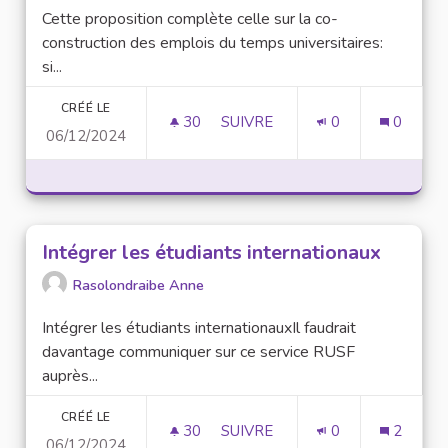
Cette proposition complète celle sur la co-
construction des emplois du temps universitaires:
si...
CRÉÉ LE
30
30 ABONNÉS
SUIVRE
0
0
06/12/2024
CO-CONSTRUCTION DES EMPLO
Intégrer les étudiants internationaux
Rasolondraibe Anne
Intégrer les étudiants internationauxIl faudrait
davantage communiquer sur ce service RUSF
auprès...
CRÉÉ LE
30
30 ABONNÉS
SUIVRE
0
2
06/12/2024
INTÉGRER LES ÉTUDIANTS IN