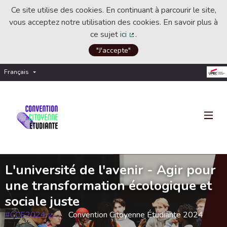
Ce site utilise des cookies. En continuant à parcourir le site,
vous acceptez notre utilisation des cookies. En savoir plus à
ce sujet
ici
.
(Lien externe)
"J'accepte"
Français
Choisir la langue
Choose language
L'université de l'avenir - Agir pour
une transformation écologique et
sociale juste
#CCE2024
Convention Citoyenne Étudiante 2024
(Lien externe)