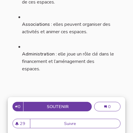
de ces espaces.
Associations
: elles peuvent organiser des
activités et animer ces espaces.
Administration
: elle joue un rôle clé dans le
financement et l’aménagement des
espaces.
0
SOUTENIR
N°36 : CRÉER DES “ESPACES 
N°36 : Créer d
0
29
Suivre
N°36 : Créer des “espaces sa
29 abonnés