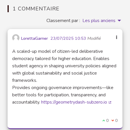
1 COMMENTAIRE
Classement par :
Les plus anciens
LorettaGarner
23/07/2025 10:53
Modifié
A scaled-up model of citizen-led deliberative
democracy tailored for higher education. Enables
student agency in shaping university policies aligned
with global sustainability and social justice
frameworks.
Provides ongoing governance improvements—like
better tools for participation, transparency, and
accountability.
https://geometrydash-subzero.io
(Lien exte
Je suis d'acco
0
Je ne sui
0