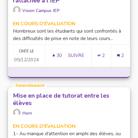
rattachée à l'IEP
Vision Campus IEP
EN COURS D'ÉVALUATION
Nombreux sont les étudiants qui sont confrontés à
des difficultés de prise en note de leurs cours...
CRÉÉ LE
30
30 ABONNÉS
SUIVRE
2
2
05/12/2024
CRÉATION D'UNE ASSOCIATION
Amendement
Mise en place de tutorat entre les
élèves
Horn
EN COURS D'ÉVALUATION
1- Au manque d'attention en amphi des élèves, ou