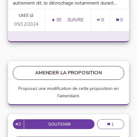
autrement dit, le décrochage notamment durant...
CRÉÉ LE
30
30 ABONNÉS
SUIVRE
0
0
05/12/2024
MISE EN PLACE DE TUTORAT E
AMENDER LA PROPOSITION
Proposez une modification de cette proposition en
l'amendant.
3
SOUTENIR
MISE EN PLACE DE TUTORAT 
Mise en place d
1