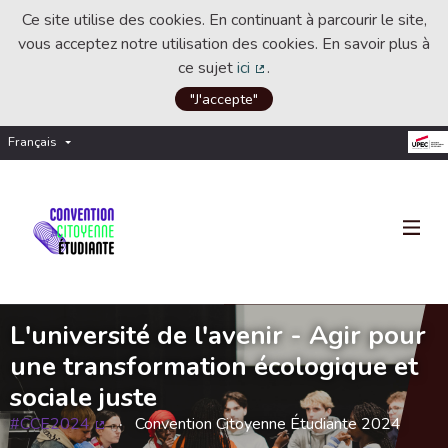
Ce site utilise des cookies. En continuant à parcourir le site,
vous acceptez notre utilisation des cookies. En savoir plus à
ce sujet
ici
.
(Lien externe)
"J'accepte"
Français
Choisir la langue
Choose language
L'université de l'avenir - Agir pour
une transformation écologique et
sociale juste
#CCE2024
Convention Citoyenne Étudiante 2024
(Lien externe)