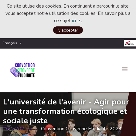
Ce site utilise des cookies. En continuant à parcourir le site,
vous acceptez notre utilisation des cookies. En savoir plus à
ce sujet
ici
.
(Lien externe)
"J'accepte"
Français
Choisir la langue
Choose language
L'université de l'avenir - Agir pour
une transformation écologique et
sociale juste
#CCE2024
Convention Citoyenne Étudiante 2024
(Lien externe)