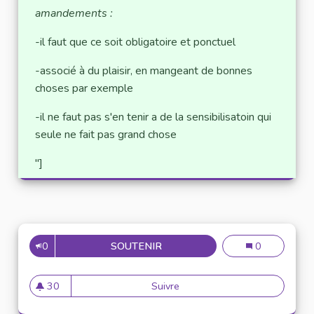
amandements :
-il faut que ce soit obligatoire et ponctuel
-associé à du plaisir, en mangeant de bonnes
choses par exemple
-il ne faut pas s'en tenir a de la sensibilisatoin qui
seule ne fait pas grand chose
"]
0
SOUTENIR
ORGANISATION D’UNE CAMPAG
Organisation d
0
30
Suivre
Organisation d’une campagne d
30 abonnés