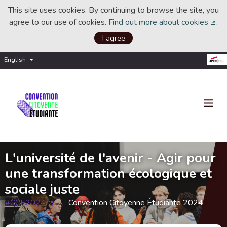
This site uses cookies. By continuing to browse the site, you
agree to our use of cookies.
Find out more about cookies
.
(Ext
I agree
English
Choisir la langue
Choose language
L'université de l'avenir - Agir pour
une transformation écologique et
sociale juste
#CCE2024
Convention Citoyenne Étudiante 2024
(External link)