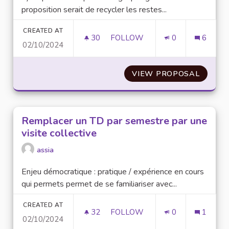
proposition serait de recycler les restes...
CREATED AT
30
30 FOLLOWERS
FOLLOW
0
6
02/10/2024
RECYCLE TON REPAS
VIEW PROPOSAL
RECYCL
Remplacer un TD par semestre par une
visite collective
assia
Enjeu démocratique : pratique / expérience en cours
qui permets permet de se familiariser avec...
CREATED AT
32
32 FOLLOWERS
FOLLOW
0
1
02/10/2024
REMPLACER UN TD PAR SEMES