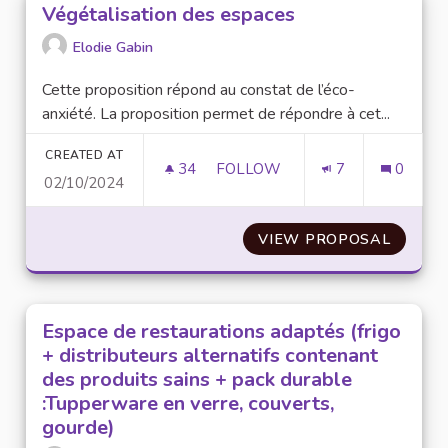
Végétalisation des espaces
Elodie Gabin
Cette proposition répond au constat de l’éco-
anxiété. La proposition permet de répondre à cet...
CREATED AT
34
34 FOLLOWERS
FOLLOW
7
0
02/10/2024
VÉGÉTALISATION DES ESPACE
VIEW PROPOSAL
VÉGÉTA
Espace de restaurations adaptés (frigo
+ distributeurs alternatifs contenant
des produits sains + pack durable
:Tupperware en verre, couverts,
gourde)