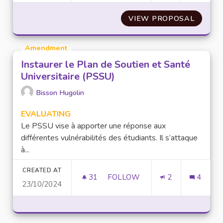
VIEW PROPOSAL
REMPLA
Amendment
Instaurer le Plan de Soutien et Santé
Universitaire (PSSU)
Bisson Hugolin
EVALUATING
Le PSSU vise à apporter une réponse aux
différentes vulnérabilités des étudiants. Il s’attaque
à...
CREATED AT
31
31 FOLLOWERS
FOLLOW
2
4
23/10/2024
INSTAURER LE PLAN DE SOUTIE