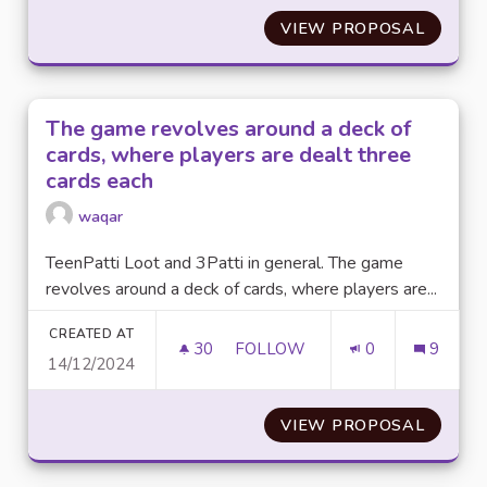
VIEW PROPOSAL
ENERG
The game revolves around a deck of
cards, where players are dealt three
cards each
waqar
TeenPatti Loot and 3Patti in general. The game
revolves around a deck of cards, where players are...
CREATED AT
30
30 FOLLOWERS
FOLLOW
0
9
14/12/2024
THE GAME REVOLVES AROUND
VIEW PROPOSAL
THE GA