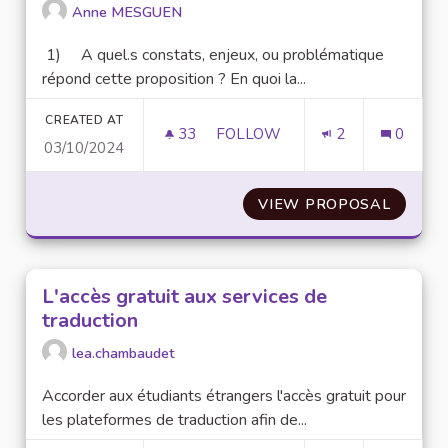
Anne MESGUEN
1) A quel.s constats, enjeux, ou problématique
répond cette proposition ? En quoi la...
CREATED AT
33
33 FOLLOWERS
FOLLOW
2
0
03/10/2024
ESPACE DE RESTAURATIONS A
VIEW PROPOSAL
ESPACE
L'accès gratuit aux services de
traduction
lea.chambaudet
Accorder aux étudiants étrangers l'accès gratuit pour
les plateformes de traduction afin de...