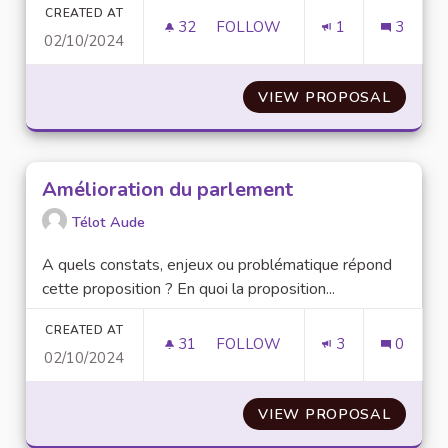
CREATED AT
32
32 FOLLOWERS
FOLLOW
1
3
02/10/2024
L'ACCÈS GRATUIT AUX SERVIC
VIEW PROPOSAL
L'ACCÈ
Amélioration du parlement
Télot Aude
A quels constats, enjeux ou problématique répond
cette proposition ? En quoi la proposition...
CREATED AT
31
31 FOLLOWERS
FOLLOW
3
0
02/10/2024
AMÉLIORATION DU PARLEMEN
VIEW PROPOSAL
AMÉLI