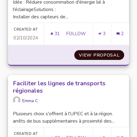
Idée : Réduire consommation d'énergie lié à
l'éclairageSolutions :
Installer des capteurs de...
CREATED AT
31
31 FOLLOWERS
FOLLOW
3
2
02/10/2024
ADAPTION DE L'ÉCLAIRAGE
VIEW PROPOSAL
ADAPTI
Faciliter les lignes de transports
régionales
Emma C
Plusieurs choix s'offrent à l'UPEC et à la région.
arrêts de bus supplémentaires à proximité des...
CREATED AT