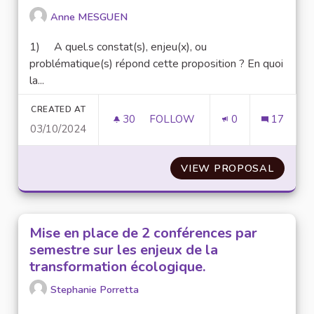
Anne MESGUEN
1) A quel.s constat(s), enjeu(x), ou
problématique(s) répond cette proposition ? En quoi
la...
CREATED AT
30
30 FOLLOWERS
FOLLOW
0
17
03/10/2024
ORGANISATION D’UNE CAMPAGN
VIEW PROPOSAL
ORGANI
Mise en place de 2 conférences par
semestre sur les enjeux de la
transformation écologique.
Stephanie Porretta