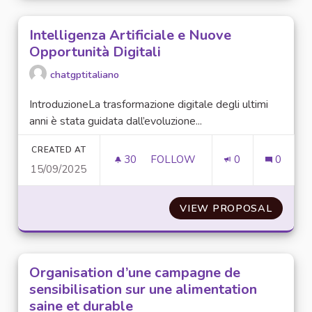
Intelligenza Artificiale e Nuove
Opportunità Digitali
chatgptitaliano
IntroduzioneLa trasformazione digitale degli ultimi
anni è stata guidata dall’evoluzione...
CREATED AT
30
30 FOLLOWERS
FOLLOW
0
0
15/09/2025
INTELLIGENZA ARTIFICIALE E
VIEW PROPOSAL
INTELL
Organisation d’une campagne de
sensibilisation sur une alimentation
saine et durable