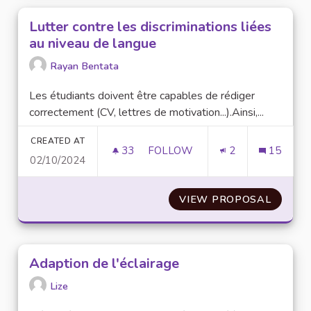
Lutter contre les discriminations liées
au niveau de langue
Rayan Bentata
Les étudiants doivent être capables de rédiger
correctement (CV, lettres de motivation...).Ainsi,...
CREATED AT
33
33 FOLLOWERS
FOLLOW
2
15
02/10/2024
LUTTER CONTRE LES DISCRIMI
VIEW PROPOSAL
LUTTER
Adaption de l'éclairage
Lize