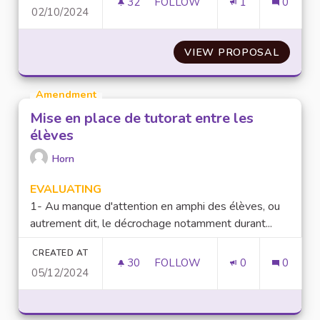
32
32 FOLLOWERS
FOLLOW
1
0
02/10/2024
FACILITER LES LIGNES DE TR
VIEW PROPOSAL
FACILI
Amendment
Mise en place de tutorat entre les
élèves
Horn
EVALUATING
1- Au manque d'attention en amphi des élèves, ou
autrement dit, le décrochage notamment durant...
CREATED AT
30
30 FOLLOWERS
FOLLOW
0
0
05/12/2024
MISE EN PLACE DE TUTORAT E