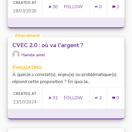
CREATED AT
30
30 FOLLOWERS
FOLLOW
0
2
18/03/2026
QUEL EST LE GUIDE COMPLET 
Amendment
CVEC 2.0 : où va l'argent ?
Hamda amel
EVALUATING
À quel.le.s constat(s), enjeu(x) ou problématique(s)
répond cette proposition ? En quoi la...
CREATED AT
32
32 FOLLOWERS
FOLLOW
2
0
23/10/2024
CVEC 2.0 : OÙ VA L'ARGENT ?