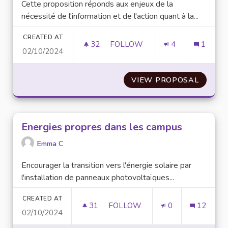
Cette proposition réponds aux enjeux de la
nécessité de l'information et de l'action quant à la...
CREATED AT
32
32 FOLLOWERS
FOLLOW
4
1
02/10/2024
MISE EN PLACE DE 2 CONFÉR
VIEW PROPOSAL
MISE E
Energies propres dans les campus
Emma C
Encourager la transition vers l'énergie solaire par
l'installation de panneaux photovoltaïques...
CREATED AT
31
31 FOLLOWERS
FOLLOW
0
12
02/10/2024
ENERGIES PROPRES DANS LES