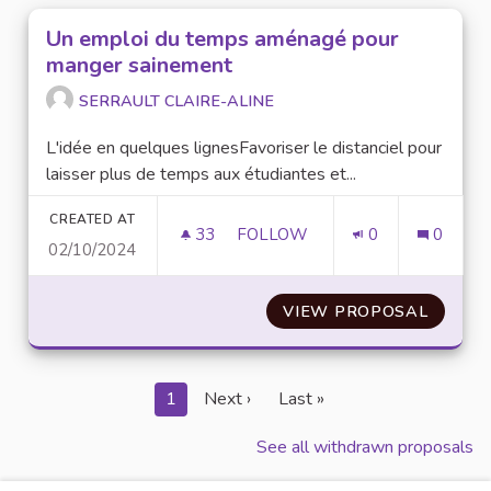
Un emploi du temps aménagé pour
manger sainement
SERRAULT CLAIRE-ALINE
L'idée en quelques lignesFavoriser le distanciel pour
laisser plus de temps aux étudiantes et...
CREATED AT
33
33 FOLLOWERS
FOLLOW
0
0
02/10/2024
UN EMPLOI DU TEMPS AMÉNA
VIEW PROPOSAL
UN EM
1
Next ›
Last »
See all withdrawn proposals