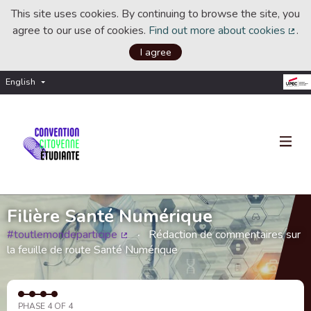
This site uses cookies. By continuing to browse the site, you
agree to our use of cookies.
Find out more about cookies
.
(Ext
I agree
English
Choisir la langue
Choose language
Filière Santé Numérique
#toutlemondeparticipe
Rédaction de commentaires sur
(External link)
la feuille de route Santé Numérique
PHASE 4 OF 4