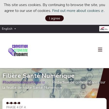
This site uses cookies. By continuing to browse the site, you
agree to our use of cookies.
Find out more about cookies
.
(Ext
I agree
English
Choisir la langue
Choose language
Filière Santé Numérique
#toutlemondeparticipe
Rédaction de commentaires sur
(External link)
la feuille de route Santé Numérique
PHASE 4 OF 4