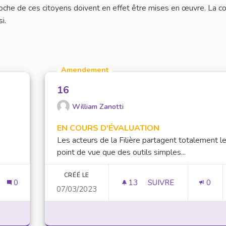
che de ces citoyens doivent en effet être mises en œuvre. La c
i.
Amendement
16
William Zanotti
EN COURS D'ÉVALUATION
Les acteurs de la Filière partagent totalement l
point de vue que des outils simples...
CRÉÉ LE
0
13
13 ABONNÉS
SUIVRE
0
07/03/2023
16