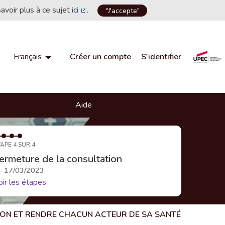
savoir plus à ce sujet
ici
.
"J'accepte"
(Lien externe)
Créer un compte
S'identifier
Français
Choisir la langue
Choose language
Aide
APE 4 SUR 4
ermeture de la consultation
 - 17/03/2023
oir les étapes
TION ET RENDRE CHACUN ACTEUR DE SA SANTÉ