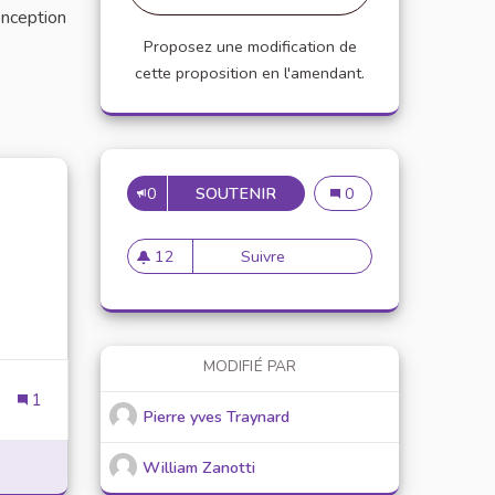
onception
Proposez une modification de
cette proposition en l'amendant.
0
SOUTENIR
16
16
0
12
Suivre
16
12 abonnés
e
MODIFIÉ PAR
1
Pierre yves Traynard
William Zanotti