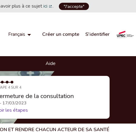
savoir plus à ce sujet
ici
.
"J'accepte"
(Lien externe)
Créer un compte
S'identifier
Français
Choisir la langue
Choose language
Aide
APE 4 SUR 4
ermeture de la consultation
 - 17/03/2023
oir les étapes
TION ET RENDRE CHACUN ACTEUR DE SA SANTÉ