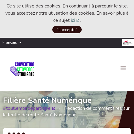
Ce site utilise des cookies. En continuant à parcourir le site,
vous acceptez notre utilisation des cookies. En savoir plus à
ce sujet
ici
.
(Lien externe)
"J'accepte"
Français
Choisir la langue
Choose language
Filière Santé Numérique
#toutlemondeparticipe
Rédaction de commentaires sur
(Lien externe)
la feuille de route Santé Numérique