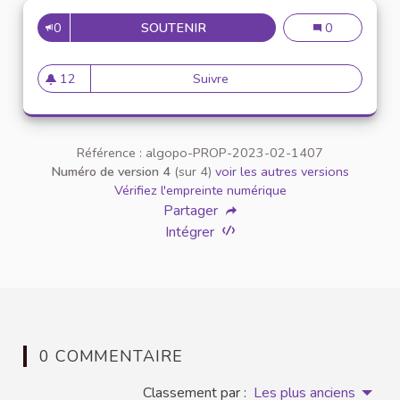
0
SOUTENIR
14
14
0
12
Suivre
14
12 abonnés
Référence : algopo-PROP-2023-02-1407
Numéro de version 4
(sur 4)
voir les autres versions
Vérifiez l'empreinte numérique
Partager
Intégrer
0 COMMENTAIRE
Classement par :
Les plus anciens