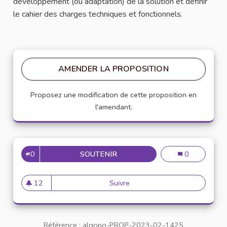
développement (ou adaptation) de la solution et définir
le cahier des charges techniques et fonctionnels.
AMENDER LA PROPOSITION
Proposez une modification de cette proposition en
l'amendant.
0
SOUTENIR
32
32
0
12
Suivre
32
12 abonnés
Référence : algopo-PROP-2023-02-1425