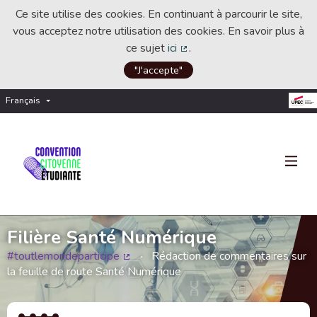
Ce site utilise des cookies. En continuant à parcourir le site,
vous acceptez notre utilisation des cookies. En savoir plus à
ce sujet
ici
.
(Lien externe)
"J'accepte"
Français
Choisir la langue
Choose language
Filière Santé Numérique
#toutlemondeparticipe
Rédaction de commentaires sur
(Lien externe)
la feuille de route Santé Numérique