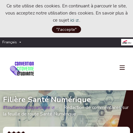
Ce site utilise des cookies. En continuant à parcourir le site,
vous acceptez notre utilisation des cookies. En savoir plus à
ce sujet
ici
.
(Lien externe)
"J'accepte"
Français
Choisir la langue
Choose language
Filière Santé Numérique
#toutlemondeparticipe
Rédaction de commentaires sur
(Lien externe)
la feuille de route Santé Numérique