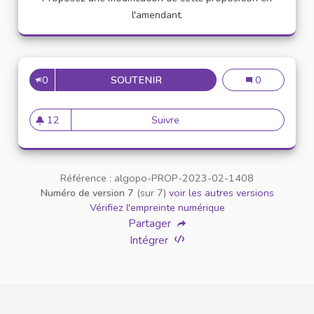
l'amendant.
0
SOUTENIR
15
15
0
12
Suivre
15
12 abonnés
Référence : algopo-PROP-2023-02-1408
Numéro de version 7
(sur 7)
voir les autres versions
Vérifiez l'empreinte numérique
Partager
Intégrer