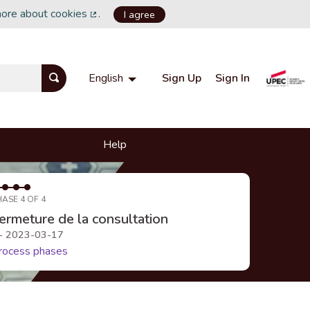
more about cookies
.
I agree
(External link)
Sign Up
Sign In
English
Choisir la langue
Choose language
Help
HASE 4 OF 4
ermeture de la consultation
 - 2023-03-17
rocess phases