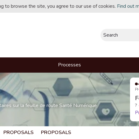
ing to browse the site, you agree to our use of cookies.
Find out 
Search
Processes
P
F
res sur la feuille de route Santé Numérique
?
P
PROPOSALS
PROPOSALS