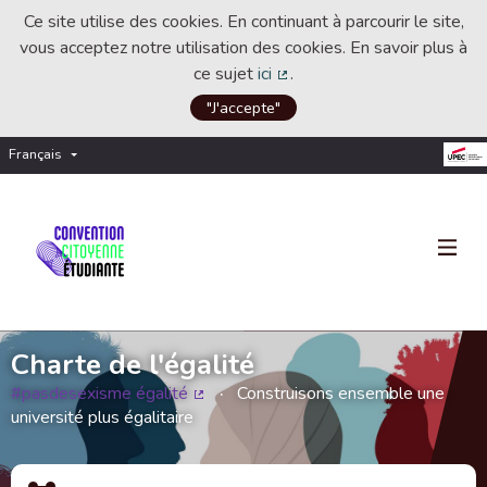
Ce site utilise des cookies. En continuant à parcourir le site,
vous acceptez notre utilisation des cookies. En savoir plus à
ce sujet
ici
.
(Lien externe)
"J'accepte"
Français
Choisir la langue
Choose language
Charte de l'égalité
#pasdesexisme égalité
Construisons ensemble une
(Lien externe)
université plus égalitaire