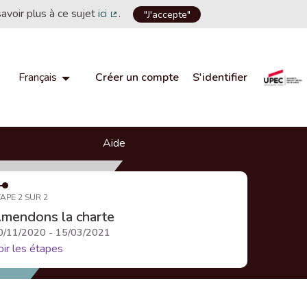
savoir plus à ce sujet
ici
.
"J'accepte"
(Lien externe)
Créer un compte
S'identifier
Français
Choisir la langue
Choose language
Aide
APE 2 SUR 2
mendons la charte
0/11/2020 - 15/03/2021
oir les étapes