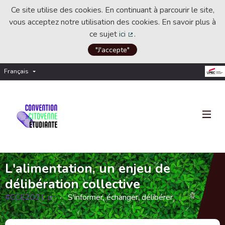
Ce site utilise des cookies. En continuant à parcourir le site,
vous acceptez notre utilisation des cookies. En savoir plus à
ce sujet
ici
.
(Lien externe)
"J'accepte"
Français
Choisir la langue
Choose language
L'alimentation, un enjeu de
délibération collective
#CCE2021
S'informer, échanger, délibérer
(Lien externe)