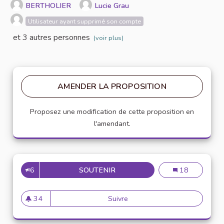
BERTHOLIER
Lucie Grau
Utilisateur ayant supprimé son compte
et 3 autres personnes
(voir plus)
AMENDER LA PROPOSITION
Proposez une modification de cette proposition en
l'amendant.
6
SOUTENIR
DES CUEILLETTES COLLABOR
Des cueillettes
18
34
Suivre
Des cueillettes collaborative
34 abonnés