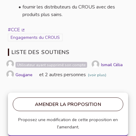
fournir les distributeurs du CROUS avec des
produits plus sains.
#CCE
(Lien externe)
Filtrer les résultats de la catégorie : Engagements du CROUS
Engagements du CROUS
LISTE DES SOUTIENS
Ismail Célia
Utilisateur ayant supprimé son compte
et 2 autres personnes
Goujjane
(voir plus)
AMENDER LA PROPOSITION
Proposez une modification de cette proposition en
l'amendant.