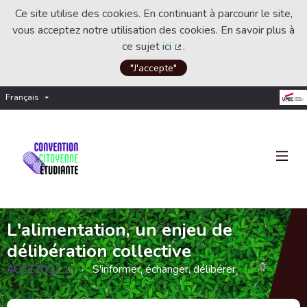
Ce site utilise des cookies. En continuant à parcourir le site,
vous acceptez notre utilisation des cookies. En savoir plus à
ce sujet
ici
.
(Lien externe)
"J'accepte"
Français
Choisir la langue
Choose language
L'alimentation, un enjeu de
délibération collective
#CCE2021
S'informer, échanger, délibérer
(Lien externe)