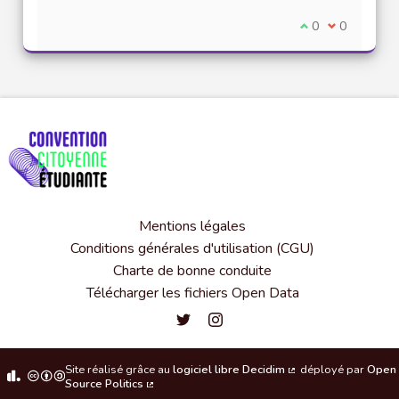
Je suis d'accord
0
Je ne suis 
0
Mentions légales
Conditions générales d'utilisation (CGU)
Charte de bonne conduite
Télécharger les fichiers Open Data
Convention citoyenne étudiante de l'
Convention citoyenne étudiante 
Site réalisé grâce au
logiciel libre Decidim
déployé par
Open
(Lien externe)
Source Politics
(Lien externe)