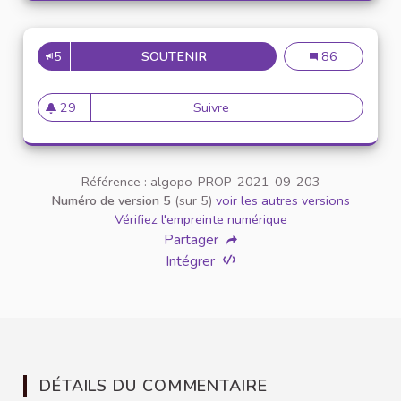
5
SOUTENIR
RÉDACTION D’UNE CHARTE D
Rédaction d’un
86
29
Suivre
Rédaction d’une charte dict
29 abonnés
Référence : algopo-PROP-2021-09-203
Numéro de version 5
(sur 5)
voir les autres versions
Vérifiez l'empreinte numérique
Partager
Intégrer
DÉTAILS DU COMMENTAIRE