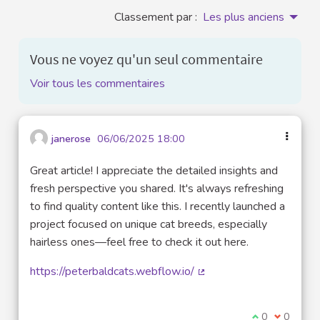
Classement par :
Les plus anciens
Vous ne voyez qu'un seul commentaire
Voir tous les commentaires
janerose
06/06/2025 18:00
Great article! I appreciate the detailed insights and
fresh perspective you shared. It's always refreshing
to find quality content like this. I recently launched a
project focused on unique cat breeds, especially
hairless ones—feel free to check it out here.
https://peterbaldcats.webflow.io/
(Lien externe)
Je suis d'acco
0
Je ne sui
0