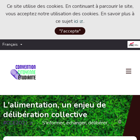
Ce site utilise des cookies. En continuant à parcourir le site,
vous acceptez notre utilisation des cookies. En savoir plus à
ce sujet
ici
.
(Lien externe)
"J'accepte"
Français
Choisir la langue
Choose language
L'alimentation, un enjeu de
délibération collective
#CCE2021
S'informer, échanger, délibérer
(Lien externe)