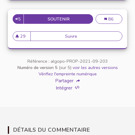
5
SOUTENIR
RÉDACTION D’UNE CHARTE D
Rédaction d’un
86
29
Suivre
Rédaction d’une charte dict
29 abonnés
Référence : algopo-PROP-2021-09-203
Numéro de version 5
(sur 5)
voir les autres versions
Vérifiez l'empreinte numérique
Partager
Intégrer
DÉTAILS DU COMMENTAIRE