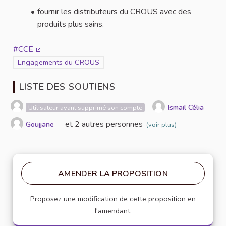
fournir les distributeurs du CROUS avec des
produits plus sains.
#CCE
(Lien externe)
Filtrer les résultats de la catégorie : Engagements du CROUS
Engagements du CROUS
LISTE DES SOUTIENS
Ismail Célia
Utilisateur ayant supprimé son compte
et 2 autres personnes
Goujjane
(voir plus)
AMENDER LA PROPOSITION
Proposez une modification de cette proposition en
l'amendant.