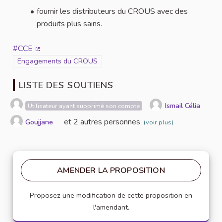
fournir les distributeurs du CROUS avec des
produits plus sains.
#CCE
(Lien externe)
Filtrer les résultats de la catégorie : Engagements du CROUS
Engagements du CROUS
LISTE DES SOUTIENS
Ismail Célia
Utilisateur ayant supprimé son compte
et 2 autres personnes
Goujjane
(voir plus)
AMENDER LA PROPOSITION
Proposez une modification de cette proposition en
l'amendant.