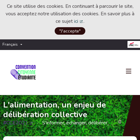
Ce site utilise des cookies. En continuant à parcourir le site,
vous acceptez notre utilisation des cookies. En savoir plus à
ce sujet
ici
.
(Lien externe)
"J'accepte"
Français
Choisir la langue
Choose language
L'alimentation, un enjeu de
délibération collective
#CCE2021
S'informer, échanger, délibérer
(Lien externe)