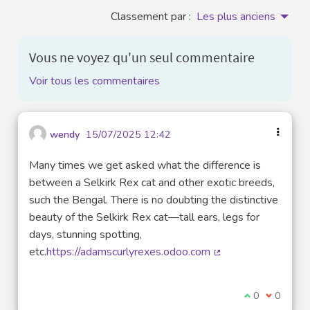
Classement par :
Les plus anciens
Vous ne voyez qu'un seul commentaire
Voir tous les commentaires
wendy
15/07/2025 12:42
Many times we get asked what the difference is
between a Selkirk Rex cat and other exotic breeds,
such the Bengal. There is no doubting the distinctive
beauty of the Selkirk Rex cat—tall ears, legs for
days, stunning spotting,
etc.
https://adamscurlyrexes.odoo.com
(Lien externe)
Je suis d'acco
0
Je ne sui
0