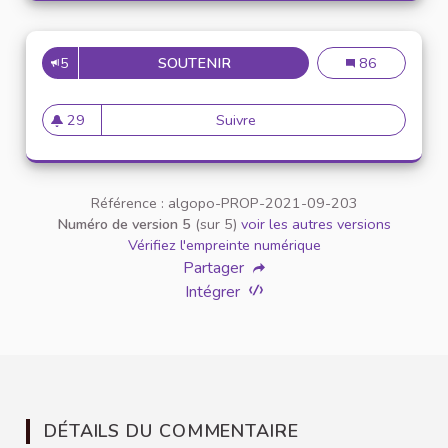
5
SOUTENIR
RÉDACTION D’UNE CHARTE D
Rédaction d’un
86
29
Suivre
Rédaction d’une charte dict
29 abonnés
Référence : algopo-PROP-2021-09-203
Numéro de version 5
(sur 5)
voir les autres versions
Vérifiez l'empreinte numérique
Partager
Intégrer
DÉTAILS DU COMMENTAIRE