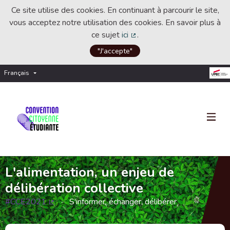
Ce site utilise des cookies. En continuant à parcourir le site,
vous acceptez notre utilisation des cookies. En savoir plus à
ce sujet
ici
.
(Lien externe)
"J'accepte"
Français
Choisir la langue
Choose language
L'alimentation, un enjeu de
délibération collective
#CCE2021
S'informer, échanger, délibérer
(Lien externe)