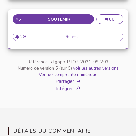
5
SOUTENIR
RÉDACTION D’UNE CHARTE D
Rédaction d’un
86
29
Suivre
Rédaction d’une charte dict
29 abonnés
Référence : algopo-PROP-2021-09-203
Numéro de version 5
(sur 5)
voir les autres versions
Vérifiez l'empreinte numérique
Partager
Intégrer
DÉTAILS DU COMMENTAIRE