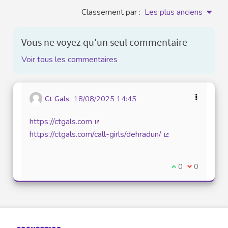
Classement par :
Les plus anciens
Vous ne voyez qu'un seul commentaire
Voir tous les commentaires
Ct Gals
18/08/2025 14:45
https://ctgals.com
(Lien externe)
https://ctgals.com/call-girls/dehradun/
(Lien externe)
Je suis d'accord
0
Je ne suis 
0