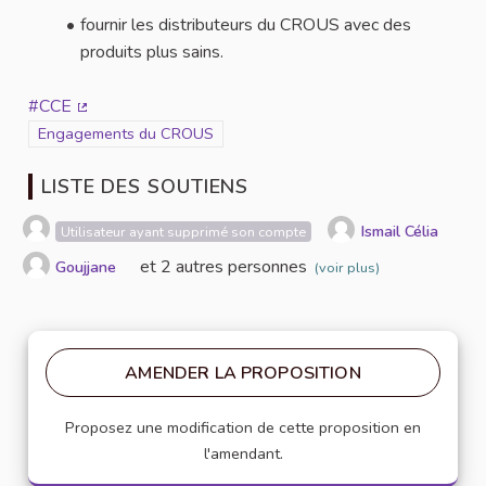
fournir les distributeurs du CROUS avec des
produits plus sains.
#CCE
(Lien externe)
Filtrer les résultats de la catégorie : Engagements du CROUS
Engagements du CROUS
LISTE DES SOUTIENS
Ismail Célia
Utilisateur ayant supprimé son compte
et 2 autres personnes
Goujjane
(voir plus)
AMENDER LA PROPOSITION
Proposez une modification de cette proposition en
l'amendant.