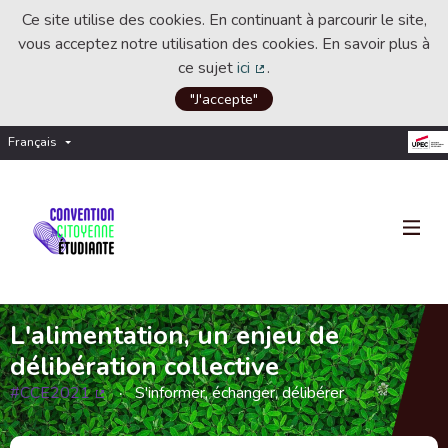
Ce site utilise des cookies. En continuant à parcourir le site,
vous acceptez notre utilisation des cookies. En savoir plus à
ce sujet
ici
.
(Lien externe)
"J'accepte"
Français
Choisir la langue
Choose language
L'alimentation, un enjeu de
délibération collective
#CCE2021
S'informer, échanger, délibérer
(Lien externe)