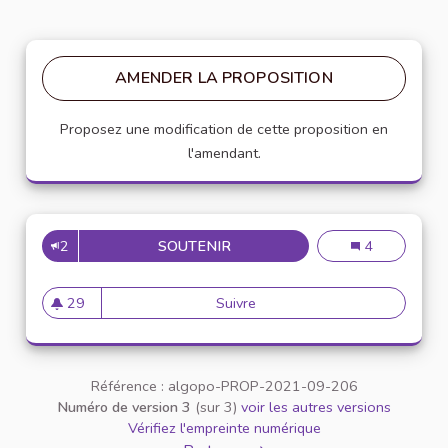
AMENDER LA PROPOSITION
Proposez une modification de cette proposition en
l'amendant.
2
SOUTENIR
MESURES INCITATIVES VISANT
Mesures incitat
4
29
Suivre
Mesures incitatives visant à fa
29 abonnés
Référence : algopo-PROP-2021-09-206
Numéro de version 3
(sur 3)
voir les autres versions
Vérifiez l'empreinte numérique