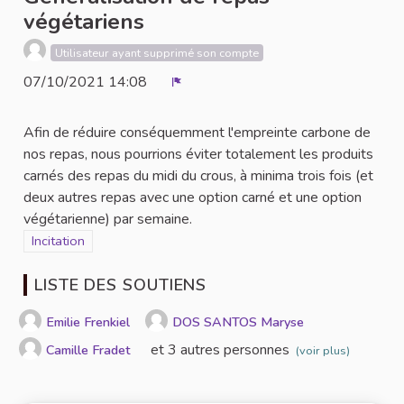
végétariens
Utilisateur ayant supprimé son compte
07/10/2021 14:08
Signaler
Afin de réduire conséquemment l'empreinte carbone de
nos repas, nous pourrions éviter totalement les produits
carnés des repas du midi du crous, à minima trois fois (et
deux autres repas avec une option carné et une option
végétarienne) par semaine.
Filtrer les résultats de la catégorie : Incitation
Incitation
LISTE DES SOUTIENS
Emilie Frenkiel
DOS SANTOS Maryse
et 3 autres personnes
Camille Fradet
(voir plus)