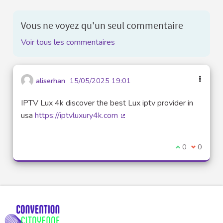
Vous ne voyez qu'un seul commentaire
Voir tous les commentaires
aliserhan
15/05/2025 19:01
IPTV Lux 4k discover the best Lux iptv provider in
usa
https://iptvluxury4k.com
(Lien externe)
Je suis d'acco
0
Je ne sui
0