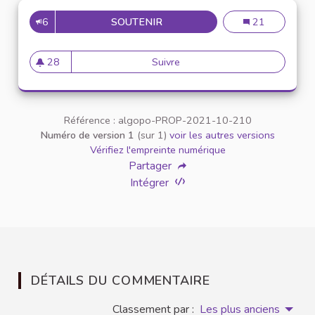
6
SOUTENIR
GÉNÉRALISATION DE REPAS 
Généralisation 
21
28
Suivre
Généralisation de repas végé
28 abonnés
Référence : algopo-PROP-2021-10-210
Numéro de version 1
(sur 1)
voir les autres versions
Vérifiez l'empreinte numérique
Partager
Intégrer
DÉTAILS DU COMMENTAIRE
Classement par :
Les plus anciens