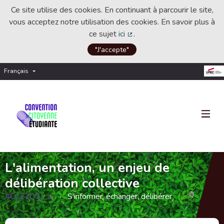
Ce site utilise des cookies. En continuant à parcourir le site,
vous acceptez notre utilisation des cookies. En savoir plus à
ce sujet
ici
.
(Lien externe)
"J'accepte"
Français
Choisir la langue
Choose language
L'alimentation, un enjeu de
délibération collective
#CCE2021
S'informer, échanger, délibérer
(Lien externe)