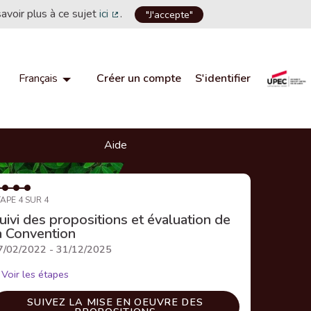
savoir plus à ce sujet
ici
.
"J'accepte"
(Lien externe)
Créer un compte
S'identifier
Français
Choisir la langue
Choose language
Aide
APE 4 SUR 4
uivi des propositions et évaluation de
a Convention
7/02/2022 - 31/12/2025
Voir les étapes
SUIVEZ LA MISE EN OEUVRE DES