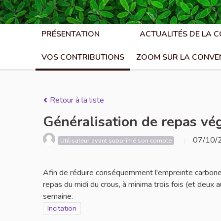
PRÉSENTATION
ACTUALITÉS DE LA 
VOS CONTRIBUTIONS
ZOOM SUR LA CONVE
Retour à la liste
Généralisation de repas vé
07/10/
Utilisateur ayant supprimé son compte
Afin de réduire conséquemment l'empreinte carbone 
repas du midi du crous, à minima trois fois (et deux
semaine.
Filtrer les résultats de la catégorie : Incitation
Incitation