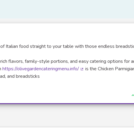
of Italian food straight to your table with those endless breadsti
ich flavors, family-style portions, and easy catering options for 
en
https://olivegardencateringmenu.info/
is the Chicken Parmigia
(Lien externe)
lad, and breadsticks
J