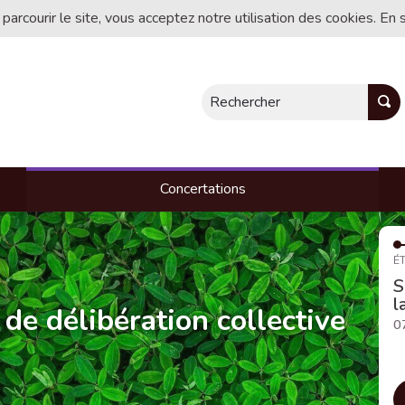
 parcourir le site, vous acceptez notre utilisation des cookies. En 
Rechercher
Concertations
ÉT
S
l
 de délibération collective
0