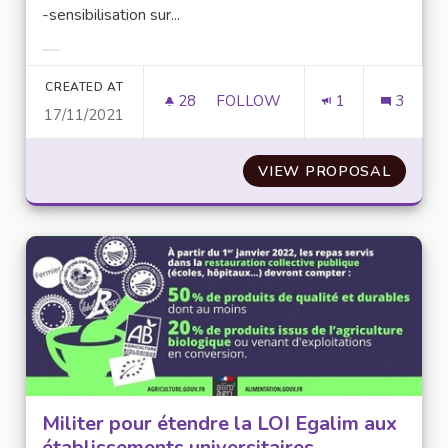
-sensibilisation sur...
Filter results for category:
CREATED AT
28
28 FOLLOWERS
FOLLOW
1
3
17/11/2021
CRÉATION D'UN RÉSEAU SOCIA
VIEW PROPOSAL
CRÉATI
Militer pour étendre la LOI Egalim aux
établissements universitaires.