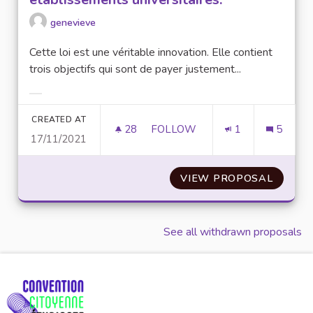
genevieve
Cette loi est une véritable innovation. Elle contient
trois objectifs qui sont de payer justement...
Filter results for category:
CREATED AT
28
28 FOLLOWERS
FOLLOW
1
5
17/11/2021
MILITER POUR ÉTENDRE LA LO
VIEW PROPOSAL
MILITE
See all withdrawn proposals