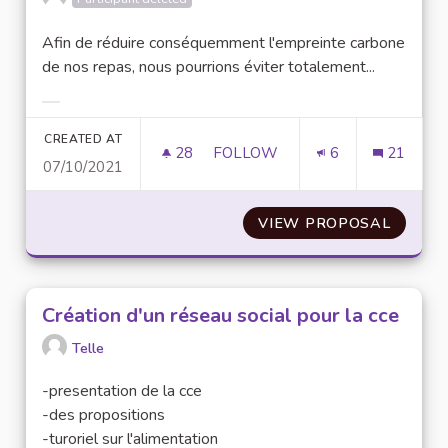
Afin de réduire conséquemment l'empreinte carbone
de nos repas, nous pourrions éviter totalement...
Filter results for category:
CREATED AT
28
28 FOLLOWERS
FOLLOW
6
21
07/10/2021
GÉNÉRALISATION DE REPAS V
VIEW PROPOSAL
GÉNÉRA
Création d'un réseau social pour la cce
Telle
-presentation de la cce
-des propositions
-turoriel sur l'alimentation