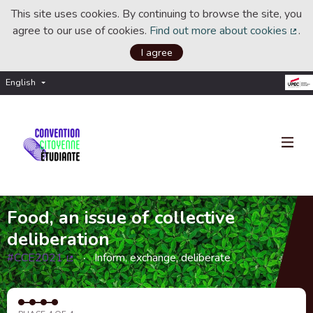
This site uses cookies. By continuing to browse the site, you
agree to our use of cookies.
Find out more about cookies
.
(Ext
I agree
English
Choisir la langue
Choose language
Food, an issue of collective
deliberation
#CCE2021
Inform, exchange, deliberate
(External link)