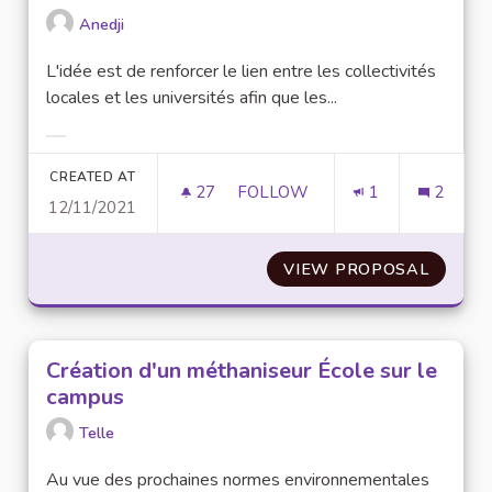
Anedji
L'idée est de renforcer le lien entre les collectivités
locales et les universités afin que les...
Filter results for category:
CREATED AT
27
27 FOLLOWERS
FOLLOW
1
2
12/11/2021
DOTER LES UNIVERSITÉS DE T
VIEW PROPOSAL
DOTER 
Création d'un méthaniseur École sur le
campus
Telle
Au vue des prochaines normes environnementales