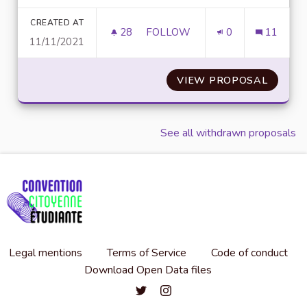
Filter results for category:
CREATED AT
28
28 FOLLOWERS
FOLLOW
0
11
11/11/2021
SE TOURNER VERS UNE ALIMEN
VIEW PROPOSAL
SE TOU
See all withdrawn proposals
Legal mentions
Terms of Service
Code of conduct
Download Open Data files
Convention citoyenne étudiante de l'
Convention citoyenne étudiante 