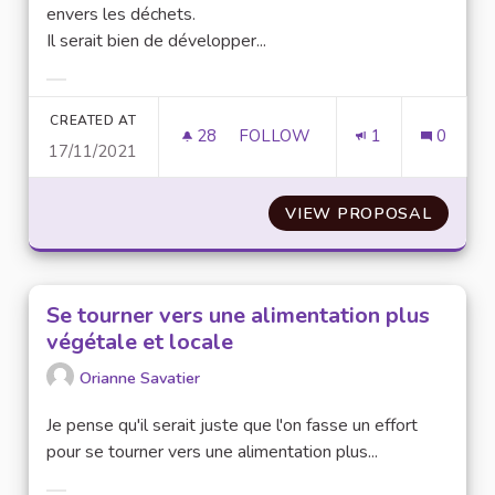
envers les déchets.
Il serait bien de développer...
Filter results for category:
CREATED AT
28
28 FOLLOWERS
FOLLOW
1
0
17/11/2021
CRÉATION D'UN MÉTHANISEUR
VIEW PROPOSAL
CRÉATI
Se tourner vers une alimentation plus
végétale et locale
Orianne Savatier
Je pense qu'il serait juste que l'on fasse un effort
pour se tourner vers une alimentation plus...