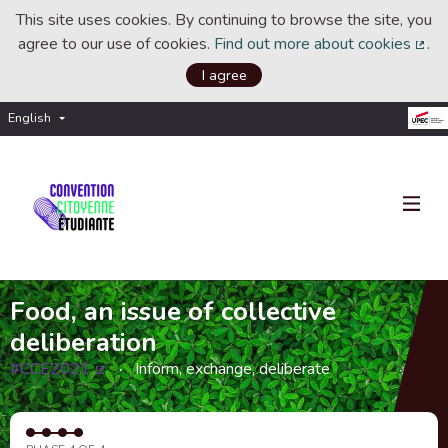
This site uses cookies. By continuing to browse the site, you
agree to our use of cookies.
Find out more about cookies
.
(Ext
I agree
English
Choisir la langue
Choose language
Food, an issue of collective
deliberation
#CCE2021
Inform, exchange, deliberate
(External link)