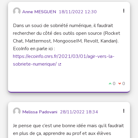
Anne MESGUEN
18/11/2022 12:30
Dans un souci de sobriété numérique, il faudrait
rechercher du côté des outils open source (Rocket
Chat, Mattermost, MongooseIM, Revolt, Kandan).
EcoInfo en parle ici :
https://ecoinfo.cnrs.fr/2021/03/01/agir-vers-la-
sobriete-numerique/
(External link)
I agree with t
0
I disagre
0
Melissa Padovani
28/11/2022 18:34
Je pense que c’est une bonne idée mais qu’il faudrait
en plus de ça, apprendre au prof et aux élèves