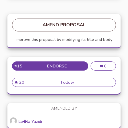
AMEND PROPOSAL
Improve this proposal by modifying its title and body
15
ENDORSE
UTILISER UNE SEULE PLATEF
Utiliser une se
6
20
Follow
Utiliser une seule plateforme
20 followers
AMENDED BY
Le�la Yazidi