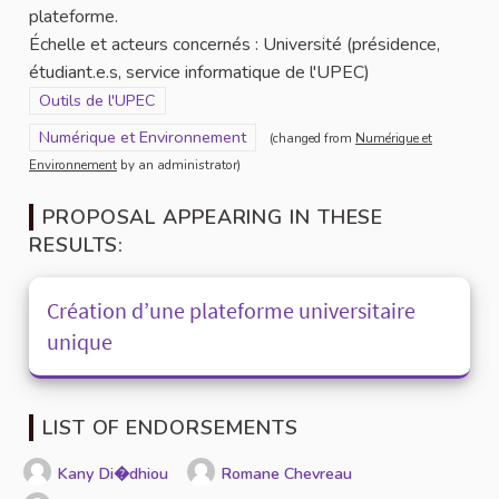
plateforme.
Échelle et acteurs concernés : Université (présidence,
étudiant.e.s, service informatique de l'UPEC)
Filter results for category: Outils de l'UPEC
Outils de l'UPEC
Filter results for scope: Numérique et Environnement
Numérique et Environnement
(changed from
Numérique et
Environnement
by an administrator)
PROPOSAL APPEARING IN THESE
RESULTS:
Création d’une plateforme universitaire
unique
LIST OF ENDORSEMENTS
Kany Di�dhiou
Romane Chevreau