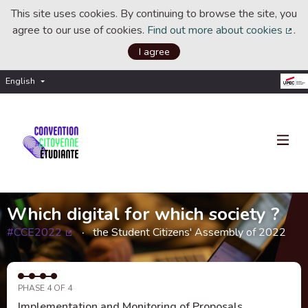
This site uses cookies. By continuing to browse the site, you
agree to our use of cookies.
Find out more about cookies
.
(Ext
I agree
English
Choisir la langue
Choose language
Which digital for which society ?
#CCE2022
the Student Citizens' Assembly of 2022
(External link)
PHASE 4 OF 4
Implementation and Monitoring of Proposals