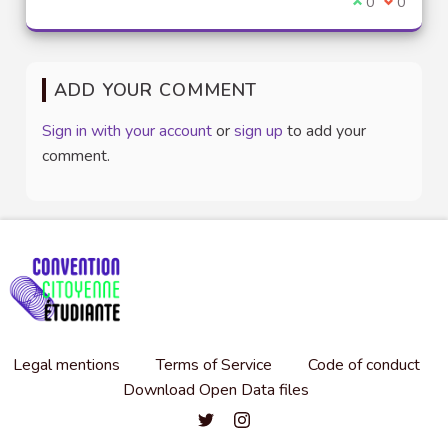
I agree with t
0
I disagre
0
ADD YOUR COMMENT
Sign in with your account
or
sign up
to add your
comment.
Legal mentions
Terms of Service
Code of conduct
Download Open Data files
Convention citoyenne étudiante de l'
Convention citoyenne étudiante 