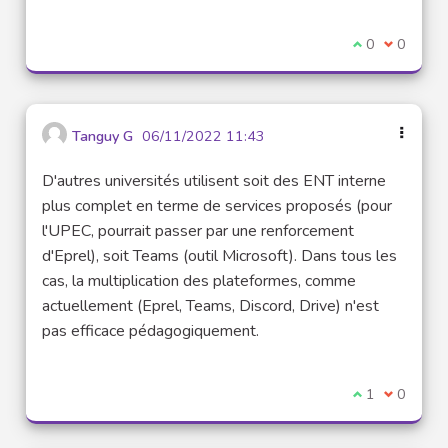
I agree with t
0
I disagre
0
Tanguy G
06/11/2022 11:43
D'autres universités utilisent soit des ENT interne
plus complet en terme de services proposés (pour
l'UPEC, pourrait passer par une renforcement
d'Eprel), soit Teams (outil Microsoft). Dans tous les
cas, la multiplication des plateformes, comme
actuellement (Eprel, Teams, Discord, Drive) n'est
pas efficace pédagogiquement.
I agree with t
1
I disagre
0