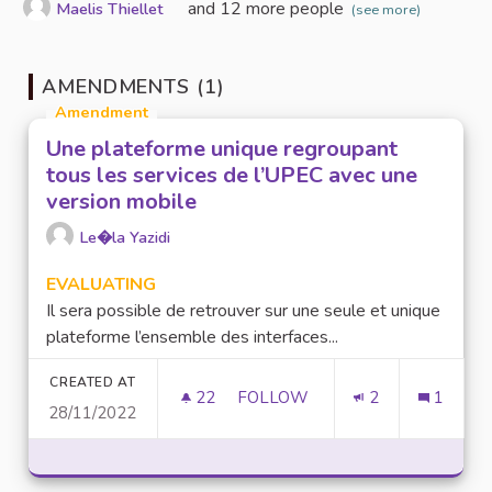
and 12 more people
Maelis Thiellet
(see more)
AMENDMENTS (1)
Amendment
Une plateforme unique regroupant
tous les services de l’UPEC avec une
version mobile
Le�la Yazidi
EVALUATING
Il sera possible de retrouver sur une seule et unique
plateforme l’ensemble des interfaces...
CREATED AT
22
22 FOLLOWERS
FOLLOW
2
1
28/11/2022
UNE PLATEFORME UNIQUE REG