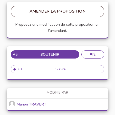
AMENDER LA PROPOSITION
Proposez une modification de cette proposition en
l'amendant.
5
SOUTENIR
MISE EN PLACE D'ATELIERS 
Mise en place 
2
20
Suivre
Mise en place d'ateliers numé
20 abonnés
MODIFIÉ PAR
Manon TRAVERT