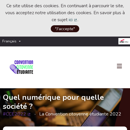
Ce site utilise des cookies. En continuant à parcourir le site,
vous acceptez notre utilisation des cookies. En savoir plus à
ce sujet
ici
.
(Lien externe)
"J'accepte"
Français
Choisir la langue
Choose language
Quel numérique pour quelle
société ?
#CCE2022
La Convention citoyenne étudiante 2022
(Lien externe)