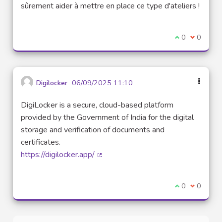
sûrement aider à mettre en place ce type d'ateliers !
Je suis d'acco
0
Je ne sui
0
Digilocker
06/09/2025 11:10
DigiLocker is a secure, cloud-based platform
provided by the Government of India for the digital
storage and verification of documents and
certificates.
https://digilocker.app/
(Lien externe)
Je suis d'acco
0
Je ne sui
0