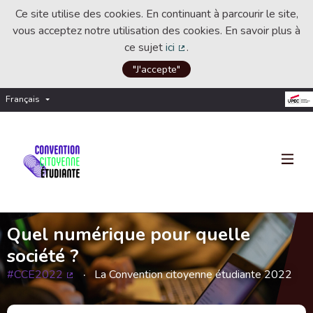
Ce site utilise des cookies. En continuant à parcourir le site,
vous acceptez notre utilisation des cookies. En savoir plus à
ce sujet
ici
.
(Lien externe)
"J'accepte"
Français
Choisir la langue
Choose language
Quel numérique pour quelle
société ?
#CCE2022
La Convention citoyenne étudiante 2022
(Lien externe)