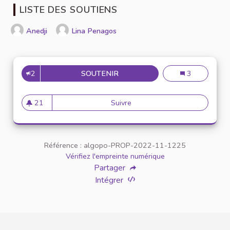
LISTE DES SOUTIENS
Anedji
Lina Penagos
2
SOUTENIR
MÉDECINE PRÉVENTIVE À L'U
Médecine préven
3
21
Suivre
Médecine préventive à l'Unive
21 abonnés
Référence : algopo-PROP-2022-11-1225
Vérifiez l'empreinte numérique
Partager
Intégrer