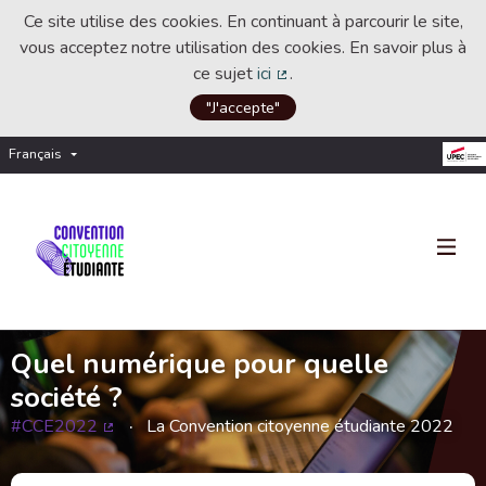
Ce site utilise des cookies. En continuant à parcourir le site,
vous acceptez notre utilisation des cookies. En savoir plus à
ce sujet
ici
.
(Lien externe)
"J'accepte"
Français
Choisir la langue
Choose language
Quel numérique pour quelle
société ?
#CCE2022
La Convention citoyenne étudiante 2022
(Lien externe)