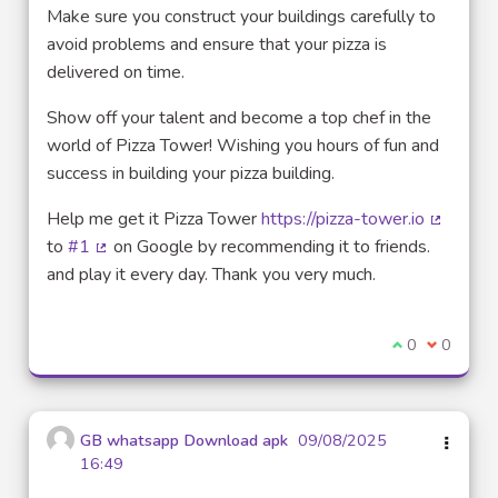
Make sure you construct your buildings carefully to
avoid problems and ensure that your pizza is
delivered on time.
Show off your talent and become a top chef in the
world of Pizza Tower! Wishing you hours of fun and
success in building your pizza building.
Help me get it Pizza Tower
https://pizza-tower.io
(Lien ex
to
#1
on Google by recommending it to friends.
(Lien externe)
and play it every day. Thank you very much.
Je suis d'acco
0
Je ne sui
0
GB whatsapp Download apk
09/08/2025
16:49