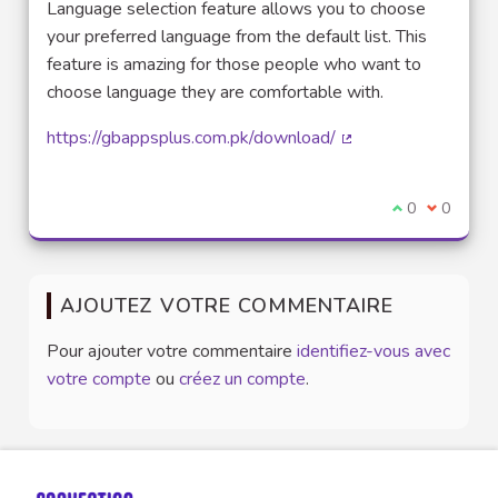
Language selection feature allows you to choose
your preferred language from the default list. This
feature is amazing for those people who want to
choose language they are comfortable with.
https://gbappsplus.com.pk/download/
(Lien externe)
Je suis d'acco
0
Je ne sui
0
AJOUTEZ VOTRE COMMENTAIRE
Pour ajouter votre commentaire
identifiez-vous avec
votre compte
ou
créez un compte
.