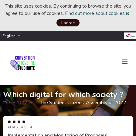
This site uses cookies. By continuing to browse the site, you
agree to our use of cookies.
Find out more about cookies
.
(Ext
I agree
English
Choisir la langue
Choose language
Which digital for which society ?
#CCE2022
the Student Citizens' Assembly of 2022
(External link)
PHASE 4 OF 4
Implementation and Monitoring of Proposals