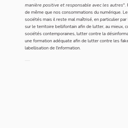
manière positive et responsable avec les autres
".
de même que nos consommations du numérique. Le nu
sociétés mais il reste mal maîtrisé, en particulier pa
sur le territoire bellifontain afin de lutter, au mieux
sociétés contemporaines, lutter contre la désinform
une formation adéquate afin de lutter contre les f
labellisation de l'information.
Filter results for category: