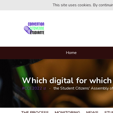
This site uses cookies. By continu
Home
Which digital for which 
#CCE2022
the Student Citizens' Assembly o
(External link)
THE PROCESS
MONITORING
NEWS
STU