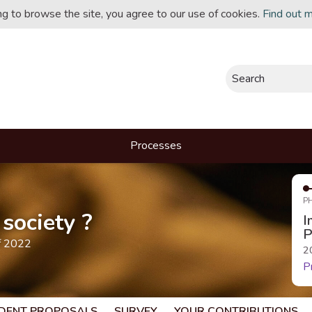
ing to browse the site, you agree to our use of cookies.
Find out 
Search
Processes
P
society ?
I
P
f 2022
2
P
DENT PROPOSALS
SURVEY
YOUR CONTRIBUTIONS