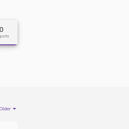
0
ports
Older