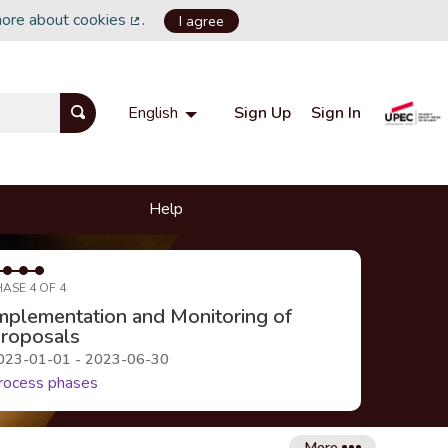
more about cookies
.
I agree
(External link)
Sign Up
Sign In
English
Choisir la langue
Choose language
Help
HASE 4 OF 4
mplementation and Monitoring of
roposals
023-01-01 - 2023-06-30
rocess phases
More