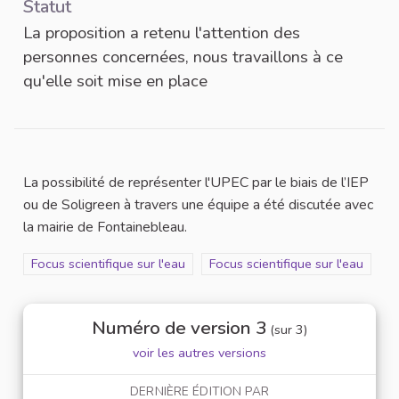
Statut
La proposition a retenu l'attention des
personnes concernées, nous travaillons à ce
qu'elle soit mise en place
La possibilité de représenter l'UPEC par le biais de l’IEP
ou de Soligreen à travers une équipe a été discutée avec
la mairie de Fontainebleau.
Filtrer les résultats de la catégorie : Focus scientifique sur l'eau
Focus scientifique sur l'eau
Filtrer les résultats pour le secte
Focus scientifique sur l'eau
Numéro de version 3
(sur 3)
voir les autres versions
DERNIÈRE ÉDITION PAR