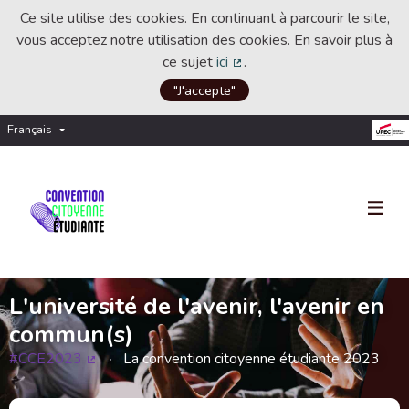
Ce site utilise des cookies. En continuant à parcourir le site,
vous acceptez notre utilisation des cookies. En savoir plus à
ce sujet
ici
.
(Lien externe)
"J'accepte"
Français
Choisir la langue
Choose language
L'université de l'avenir, l'avenir en
commun(s)
#CCE2023
La convention citoyenne étudiante 2023
(Lien externe)