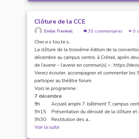
Clôture de la CCE
Emilie Frenkiel
35 commentaires
0 s
Cher.e.s tou.te.s,
La clôture de la troisième édition de la conventi
décembre au campus centre, à Créteil, après deux
de l’avenir – l’avenir en commun(s) » : https://d
Venez écouter, accompagner et commenter les 96
participer au théâtre forum.
Voici le programme :
7 décembre
9
h Accueil amphi 7, bâtiment T, campus centr
9h15 Présentation du déroulé de la clôture et 
9h30 Restitution des a...
Voir la suite