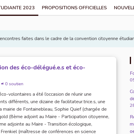
TUDIANTE 2023
PROPOSITIONS OFFICIELLES
NOUVEL
rencontres faites dans le cadre de la convention citoyenne étudi
on des éco-délégué.e.s et éco-
Fo
0
0 soutien
C
o-volontaires a été l’occasion de réunir une
d
s différents, une dizaine de facilitateur.trice.s, une
2
a mairie de Fontainebleau, Sophie Quief (chargée de
gold (8ème adjoint au Maire - Participation citoyenne,
R
 adjointe au Maire - Transition écologique,
me
o
e Frenkiel (maîtresse de conférences en science