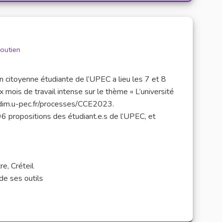
outien
on citoyenne étudiante de l’UPEC a lieu les 7 et 8
 mois de travail intense sur le thème « L’université
ecidim.u-pec.fr/processes/CCE2023.
 propositions des étudiant.e.s de l’UPEC, et
e, Créteil
de ses outils