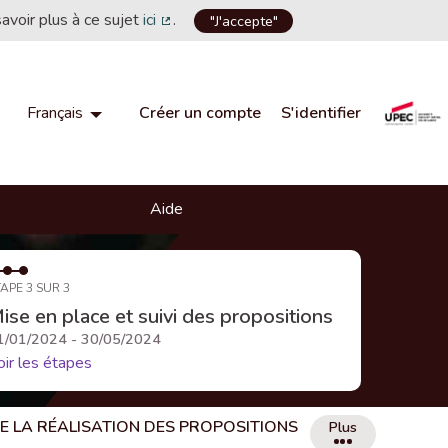
savoir plus à ce sujet
ici
.
"J'accepte"
(Lien externe)
Créer un compte
S'identifier
Français
Choisir la langue
Choose language
Aide
APE 3 SUR 3
ise en place et suivi des propositions
1/01/2024 - 30/05/2024
oir les étapes
DE LA RÉALISATION DES PROPOSITIONS
Plus